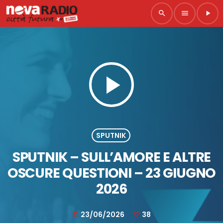
search
menu
play_arrow
play_arrow
SPUTNIK
SPUTNIK – SULL’AMORE E ALTRE
OSCURE QUESTIONI – 23 GIUGNO
2026
23/06/2026
38
today