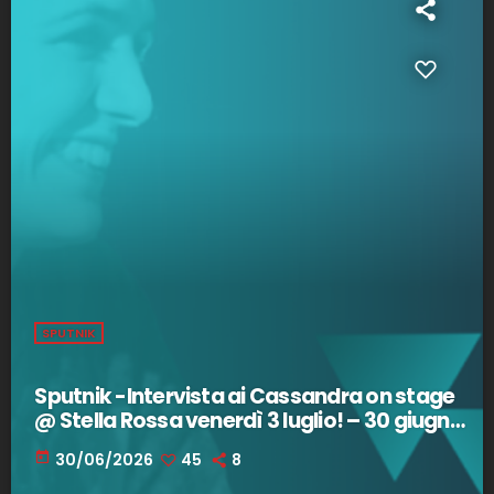
SPUTNIK
Sputnik -Intervista ai Cassandra on stage
@ Stella Rossa venerdì 3 luglio! – 30 giugno
2026
today
30/06/2026
45
8