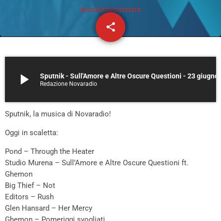
share
email
38
play_arrow
Sputnik - Sull'Amore e Altre Os
Redazione Novaradio
Sputnik, la musica di Novaradio!
Oggi in scaletta:
Pond – Through the Heater
Studio Murena – Sull’Amore e Altre Oscure Questioni ft.
Ghemon
Big Thief – Not
Editors – Rush
Glen Hansard – Her Mercy
Ghemon – Pomeriggi svogliati