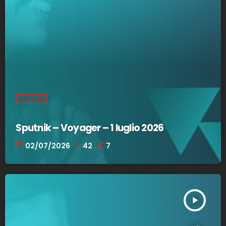
SPUTNIK
Sputnik – Voyager – 1 luglio 2026
today
02/07/2026
42
7
play_arrow