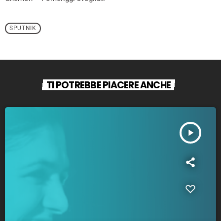
SPUTNIK
TI POTREBBE PIACERE ANCHE
play_arrow