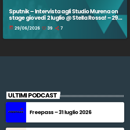
Sputnik – Intervista agli Studio Murena on
stage giovedì 2 luglio @ Stella Rossa! – 29
giugno 2026
today
29/06/2026
39
7
ULTIMI PODCAST
Freepass – 31 luglio 2026