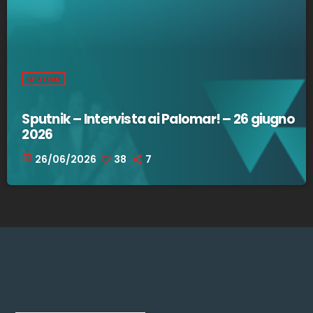
SPUTNIK
Sputnik – Intervista ai Palomar! – 26 giugno
2026
today
26/06/2026
38
7