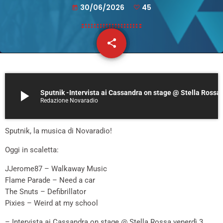
30/06/2026
45
today
share
email
45
play_arrow
Sputnik -Intervista ai Cassandra on stage @ S
Redazione Novaradio
Sputnik, la musica di Novaradio!
Oggi in scaletta:
JJerome87 – Walkaway Music
Flame Parade – Need a car
The Snuts – Defibrillator
Pixies – Weird at my school
– Intervista ai Cassandra on stage @ Stella Rossa venerdì 3