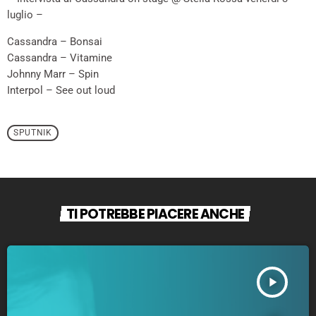
luglio –
Cassandra – Bonsai
Cassandra – Vitamine
Johnny Marr – Spin
Interpol – See out loud
SPUTNIK
TI POTREBBE PIACERE ANCHE
play_arrow