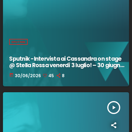
SPUTNIK
Sputnik -Intervista ai Cassandra on stage
@ Stella Rossa venerdì 3 luglio! – 30 giugno
2026
today
30/06/2026
45
8
play_arrow