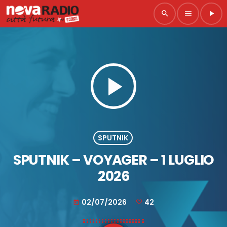
search
menu
play_arrow
play_arrow
SPUTNIK
SPUTNIK – VOYAGER – 1 LUGLIO
2026
02/07/2026
42
today