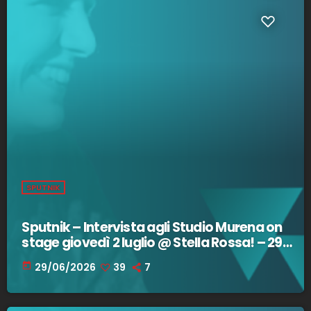
SPUTNIK
Sputnik – Intervista agli Studio Murena on
stage giovedì 2 luglio @ Stella Rossa! – 29
giugno 2026
today
29/06/2026
39
7