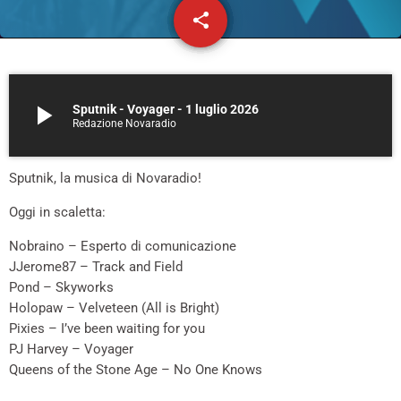
share
email
42
play_arrow
Sputnik - Voyager - 1 luglio 2026
Redazione Novaradio
Sputnik, la musica di Novaradio!
Oggi in scaletta:
Nobraino – Esperto di comunicazione
JJerome87 – Track and Field
Pond – Skyworks
Holopaw – Velveteen (All is Bright)
Pixies – I’ve been waiting for you
PJ Harvey – Voyager
Queens of the Stone Age – No One Knows