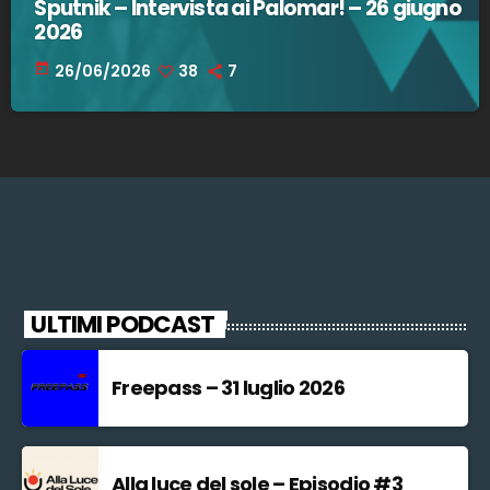
Sputnik – Intervista ai Palomar! – 26 giugno
2026
today
26/06/2026
38
7
ULTIMI PODCAST
Freepass – 31 luglio 2026
Alla luce del sole – Episodio #3