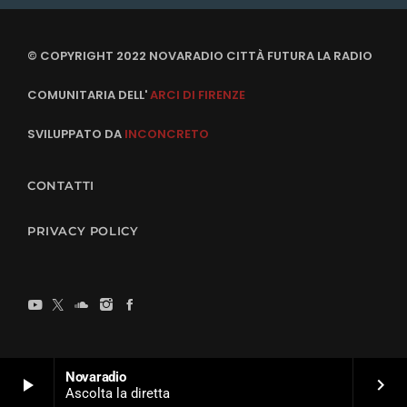
© COPYRIGHT 2022 NOVARADIO CITTÀ FUTURA LA RADIO
COMUNITARIA DELL'
ARCI DI FIRENZE
SVILUPPATO DA
INCONCRETO
CONTATTI
PRIVACY POLICY
Novaradio
play_arrow
keyboard_arrow_right
Ascolta la diretta