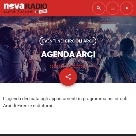
search
menu
play_arrow
EVENTI NEI CIRCOLI ARCI
AGENDA ARCI
share
email
L’agenda dedicata agli appuntamenti in programma nei circoli
Arci di Firenze e dintorni.