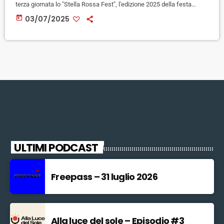
terza giornata lo "Stella Rossa Fest", l'edizione 2025 della festa
dell'ARCI Firenze: oggi si parlerà di politica, economia, ma anche di
today
03/07/2025
memoria storica del quartiere di Rifredi. In serata spazio alla musica,
come di consueto, con il concerto del cantautore Amalfitano. Il via
alle […]
ULTIMI PODCAST
Freepass – 31 luglio 2026
Alla luce del sole – Episodio #3