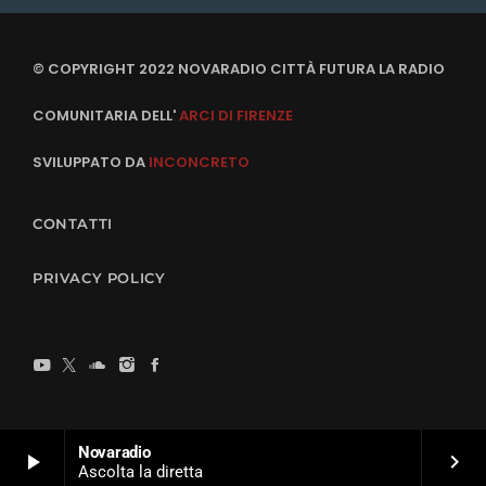
© COPYRIGHT 2022 NOVARADIO CITTÀ FUTURA LA RADIO
COMUNITARIA DELL'
ARCI DI FIRENZE
SVILUPPATO DA
INCONCRETO
CONTATTI
PRIVACY POLICY
Novaradio
play_arrow
keyboard_arrow_right
Ascolta la diretta