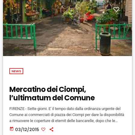
NEWS
Mercatino dei Ciompi,
l’ultimatum del Comune
FIRENZE - Sette giorni. E' il tempo dato dalla ordinanza urgente del
Comune ai commerciati di piazza dei Ciompi per dare la disponibilità
a rimuovere le coperture di eternit delle bancarelle, dopo che le
analisi Asl e Arpat hanno rivelato concentrazioni di fibre di amianto
today
03/12/2015
doppie rispetto ai limiti di legge.“Si tratta di un'emergenza di salute