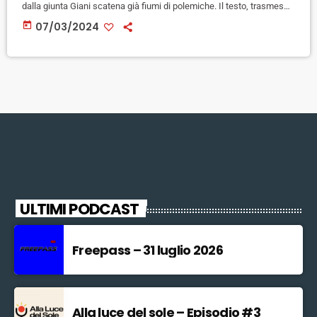
dalla giunta Giani scatena già fiumi di polemiche. Il testo, trasmesso
nei giorni scorsi in commissione, tra le altre cose disegna una
today
07/03/2024
"norma cornice" che permetterà ai Comuni, in alcune zone, di limitare
il numero degli appartamenti in affitto turistico, oltre ad alcune altre
previsioni che riguardano il sistema ricettivo […]
ULTIMI PODCAST
Freepass – 31 luglio 2026
Alla luce del sole – Episodio #3