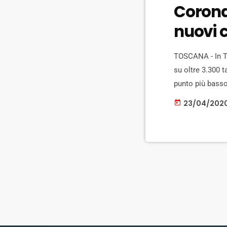
Coronav
nuovi c
TOSCANA - In Tos
su oltre 3.300 t
punto più basso
numerosità di ca
23/04/202
today