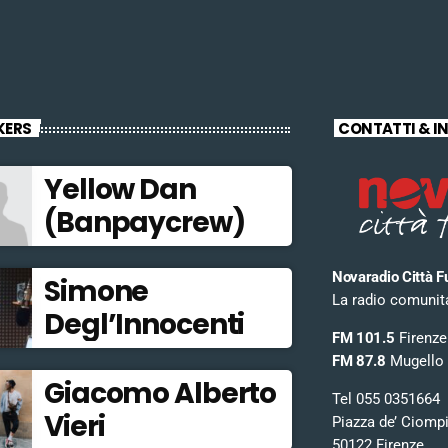
KERS
CONTATTI & I
Yellow Dan
(Banpaycrew)
Novaradio Città F
Simone
La radio comunitar
Degl’Innocenti
FM 101.5
Firenze
FM 87.8
Mugello
Giacomo Alberto
Tel 055 0351664
Vieri
Piazza de’ Ciomp
50122 Firenze