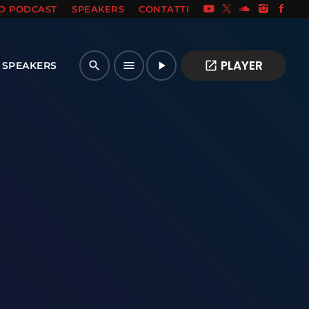
IO PODCAST
SPEAKERS
CONTATTI
PLAYER
open_in_new
search
menu
play_arrow
SPEAKERS