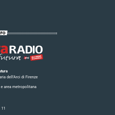
NFO
utura
ia dell’Arci di Firenze
 e area metropolitana
i 11