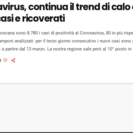
irus, continua il trend di calo 
asi e ricoverati
cana sono 8.780 i casi di positività al Coronavirus, 80 in più rispet
amponi analizzati: per il terzo giorno consecutivo i nuovi casi sono 
 a partire dal 13 marzo. La nostra regione sale però al 10° posto in
si, con circa 235 casi per 100.000 abitanti (media italiana 300). Si 
0