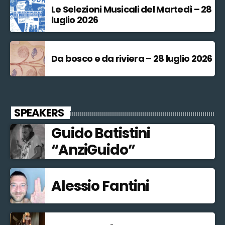
Le Selezioni Musicali del Martedì – 28
luglio 2026
Da bosco e da riviera – 28 luglio 2026
SPEAKERS
Guido Batistini
“AnziGuido”
Alessio Fantini