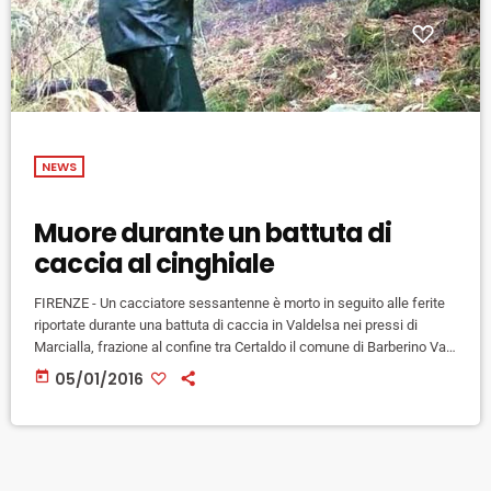
NEWS
Muore durante un battuta di
caccia al cinghiale
FIRENZE - Un cacciatore sessantenne è morto in seguito alle ferite
riportate durante una battuta di caccia in Valdelsa nei pressi di
Marcialla, frazione al confine tra Certaldo il comune di Barberino Val
d'Elsa (Firenze). Il dramma è avvenuto nelle vicinanze del lago di
today
05/01/2016
Tavolese. L'uomo, secondo le prime informazioni, faceva parte di
una squadra impegnata nell'abbattimento di cinghiali in una zona di
ripopolamento e cattura. Ad ucciderlo, stando ai […]