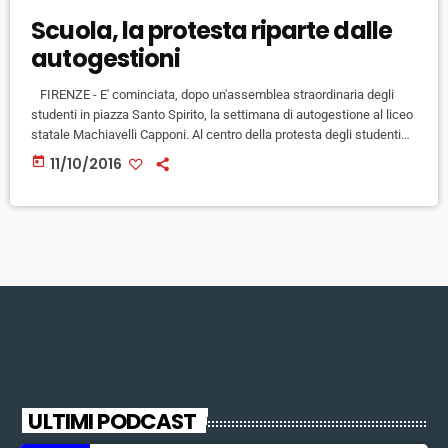
Scuola, la protesta riparte dalle
autogestioni
FIRENZE - E' cominciata, dopo un'assemblea straordinaria degli
studenti in piazza Santo Spirito, la settimana di autogestione al liceo
statale Machiavelli Capponi. Al centro della protesta degli studenti
c'è innanzitutto la legge sulla "Buona Scuola", e il modello di scuola
today
11/10/2016
incentrato su lezioni frontali e nozioni, senza la possibilità di uno
spazio per la discussione e il dibattito. L'autogestione andrà avanti
con discussioni e spazi per il confronto sia […]
ULTIMI PODCAST