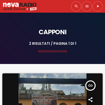
search
menu
play_arrow
CAPPONI
2 RISULTATI / PAGINA 1 DI 1
insert_link