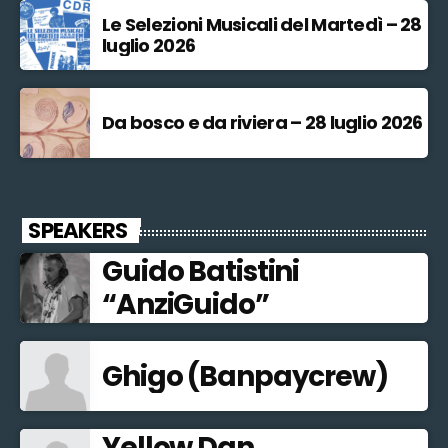
Le Selezioni Musicali del Martedì – 28
luglio 2026
Da bosco e da riviera – 28 luglio 2026
SPEAKERS
Guido Batistini
“AnziGuido”
Ghigo (Banpaycrew)
Yellow Dan