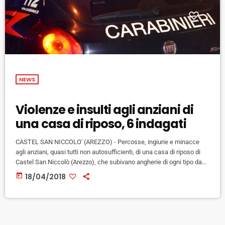
NEWS
Violenze e insulti agli anziani di
una casa di riposo, 6 indagati
CASTEL SAN NICCOLO' (AREZZO) - Percosse, ingiurie e minacce
agli anziani, quasi tutti non autosufficienti, di una casa di riposo di
Castel San Niccolò (Arezzo), che subivano angherie di ogni tipo dagli
operatori della struttura: insulti quando dovevano cambiarli a più
today
18/04/2018
riprese, spintoni sul letto, schiaffi, parolacce. A portarli un'inchiesta
condotta dai carabinieri di Bibbiena e coordinata dalla procura di
Arezzo, che ha portato all'esecuzione quest'oggi del divieto
dell'esercizio della […]