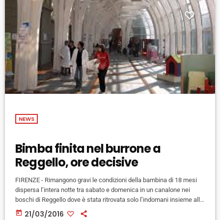
NEWS
Bimba finita nel burrone a
Reggello, ore decisive
FIRENZE - Rimangono gravi le condizioni della bambina di 18 mesi
dispersa l’intera notte tra sabato e domenica in un canalone nei
boschi di Reggello dove è stata ritrovata solo l’indomani insieme alla
nonna, 63 anni, che la stava portando a fare una passeggiata. La
today
21/03/2016
bambina è ricoverata all’ospedale pediatrico Meyer di Firenze dove i