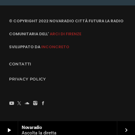
© COPYRIGHT 2022 NOVARADIO CITTÀ FUTURA LA RADIO
COMUNITARIA DELL'
ARCI DI FIRENZE
SVILUPPATO DA
INCONCRETO
CONTATTI
PRIVACY POLICY
Novaradio
play_arrow
keyboard_arrow_right
Ascolta la diretta