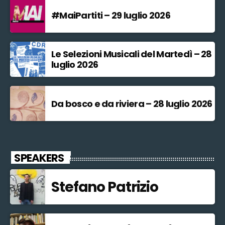
#MaiPartiti – 29 luglio 2026
Le Selezioni Musicali del Martedì – 28
luglio 2026
Da bosco e da riviera – 28 luglio 2026
SPEAKERS
Stefano Patrizio