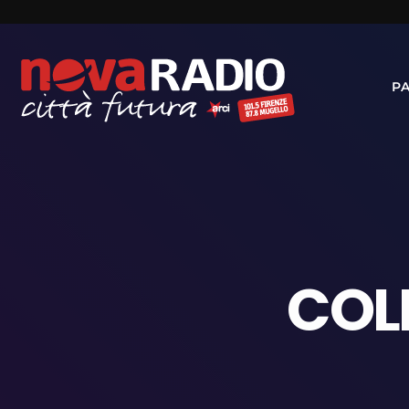
P
COLL