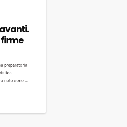
 avanti.
 firme
ea preparatoria
nistica
lo noto sono gli
uesiti proposti,
 […]