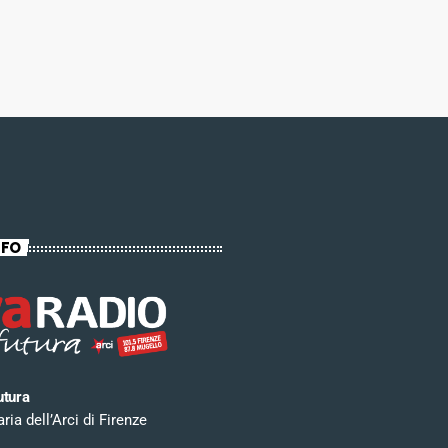
NFO
utura
ia dell’Arci di Firenze