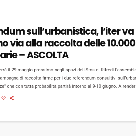
dum sull’urbanistica, l’iter va
o via alla raccolta delle 10.000
arie – ASCOLTA
rrà il 29 maggio prossimo negli spazi dell'Sms di Rifredi l'assembl
campagna di raccolta firme per i due referendum consultivi sull'urba
e" che con tutta probabilità partirà intorno al 9-10 giugno. A render
mitato promotore, facendo il punto sull'iter della consultazione. I q
nnaio, sono attualmente al vaglio del collegio degli esperti nominato