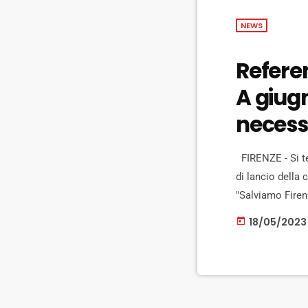
NEWS
Referen
A giugn
necess
FIRENZE - Si te
di lancio della 
"Salviamo Firenz
esponenti del co
18/05/2023
today
depositati a ge