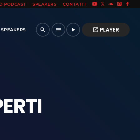
IO PODCAST
SPEAKERS
CONTATTI
PLAYER
open_in_new
search
menu
play_arrow
SPEAKERS
PERTI