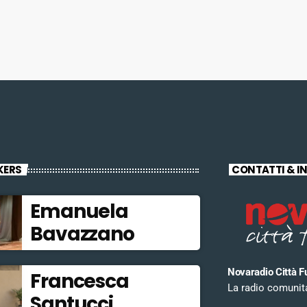
KERS
CONTATTI & I
Emanuela
Bavazzano
Novaradio Città F
Francesca
La radio comunitar
Santucci