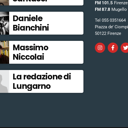
FM 101.5
Firenze
FM 87.8
Mugello
Daniele
Tel 055 0351664
Bianchini
Piazza de’ Ciomp
50122 Firenze
Massimo
Niccolai
La redazione di
Lungarno