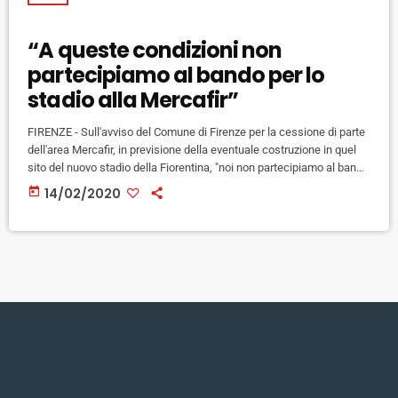
“A queste condizioni non
partecipiamo al bando per lo
stadio alla Mercafir”
FIRENZE - Sull'avviso del Comune di Firenze per la cessione di parte
dell'area Mercafir, in previsione della eventuale costruzione in quel
sito del nuovo stadio della Fiorentina, "noi non partecipiamo al bando
come è stato fatto. La nostra partecipazione è condizionata,
today
14/02/2020
vogliamo dire 'Questo lo accettiamo, questo non lo accettiamo'. Ho
detto che abbiamo bisogno di opzioni per fare quello che è il meglio
per la Fiorentina". Così il presidente […]