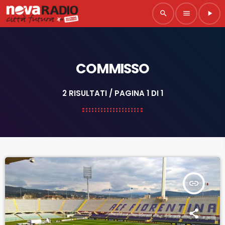
search
menu
play_arrow
COMMISSO
2 RISULTATI / PAGINA 1 DI 1
insert_link