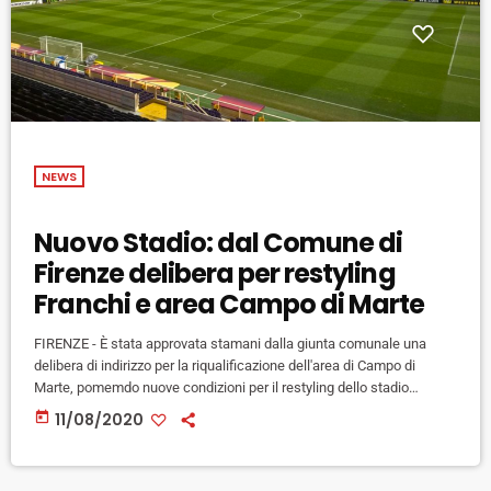
NEWS
Nuovo Stadio: dal Comune di
Firenze delibera per restyling
Franchi e area Campo di Marte
FIRENZE - È stata approvata stamani dalla giunta comunale una
delibera di indirizzo per la riqualificazione dell'area di Campo di
Marte, pomemdo nuove condizioni per il restyling dello stadio
Artemio Franchi. "Cominciamo già ora a lavorare per la
today
11/08/2020
riqualificazione dell'area - ha detto il sindaco Dario Nardella,
illustrando la delibera in conferenza stampa - e non ci sarà bisogno
di una variante urbanistica, perché tutti gli strumenti li inseriremo nel