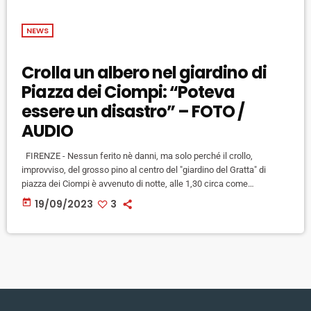
NEWS
Crolla un albero nel giardino di
Piazza dei Ciompi: “Poteva
essere un disastro” – FOTO /
AUDIO
FIRENZE - Nessun ferito nè danni, ma solo perché il crollo,
improvviso, del grosso pino al centro del "giardino del Gratta" di
piazza dei Ciompi è avvenuto di notte, alle 1,30 circa come
riferiscono alcuni residenti. "Poteva essere un disastro" commenta a
today
19/09/2023
3
mezza voce una signora che stamani osserva attonita lo spettacolo
del tronco, almeno 20/25 metri, riverso in terra. Di giorno infatti l'area
è frequentata da bambini, famiglie […]