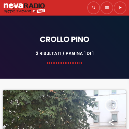
search
menu
play_arrow
CROLLO PINO
2 RISULTATI / PAGINA 1 DI 1
insert_link