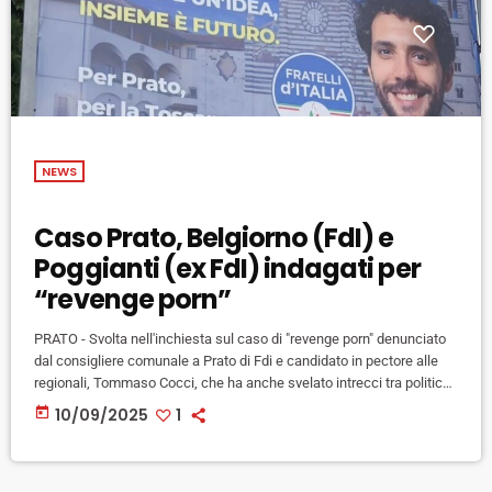
NEWS
Caso Prato, Belgiorno (FdI) e
Poggianti (ex FdI) indagati per
“revenge porn”
PRATO - Svolta nell'inchiesta sul caso di "revenge porn" denunciato
dal consigliere comunale a Prato di Fdi e candidato in pectore alle
regionali, Tommaso Cocci, che ha anche svelato intrecci tra politica,
imprenditoria e logge massoniche. La procura di Prato procede nei
today
10/09/2025
1
confronti di Claudio Belgiomo, già membro del consiglio comunale di
Prato nelle file di Fdi, e Andrea Poggianti, vicepresidente del
Consiglio Comunale di Empoli, uscito nel febbraio 2024 dal […]