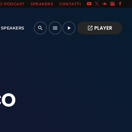
IO PODCAST
SPEAKERS
CONTATTI
PLAYER
open_in_new
search
menu
play_arrow
SPEAKERS
CO