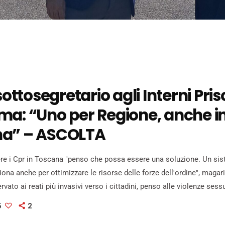
 sottosegretario agli Interni Pri
ma: “Uno per Regione, anche i
a” – ASCOLTA
re i Cpr in Toscana "penso che possa essere una soluzione. Un sis
ona anche per ottimizzare le risorse delle forze dell'ordine", magari
rvato ai reati più invasivi verso i cittadini, penso alle violenze sessu
 è farne uno per regione, poi si possono spacchettare in due" renden
5
2
li e tollerabili sul territorio". Lo ha […]