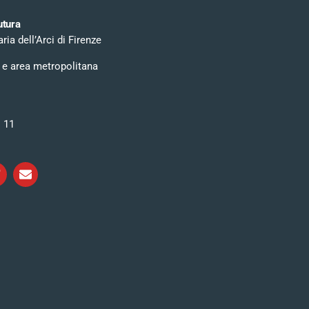
utura
ia dell’Arci di Firenze
 e area metropolitana
i 11