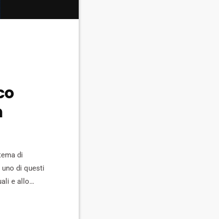
sco
n
tema di
 uno di questi
ali e allo
doli "più