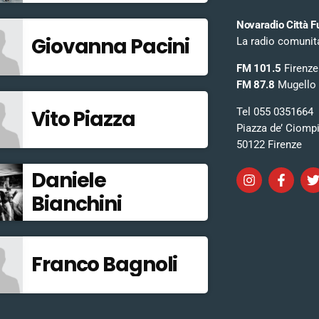
Novaradio Città F
Giovanna Pacini
La radio comunitar
FM 101.5
Firenze
FM 87.8
Mugello
Tel 055 0351664
Vito Piazza
Piazza de’ Ciomp
50122 Firenze
Daniele
Bianchini
Franco Bagnoli