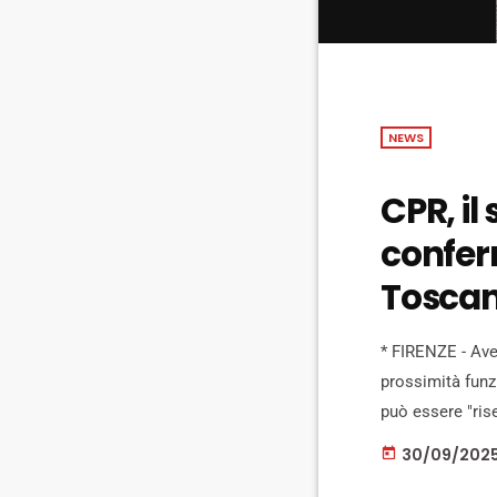
NEWS
CPR, il
confer
Toscan
* FIRENZE - Ave
prossimità funzi
può essere "rise
spaccio. L'idea
30/09/202
today
piccoli, funziona