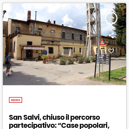
insert_link
NEWS
San Salvi, chiuso il percorso
partecipativo: “Case popolari,