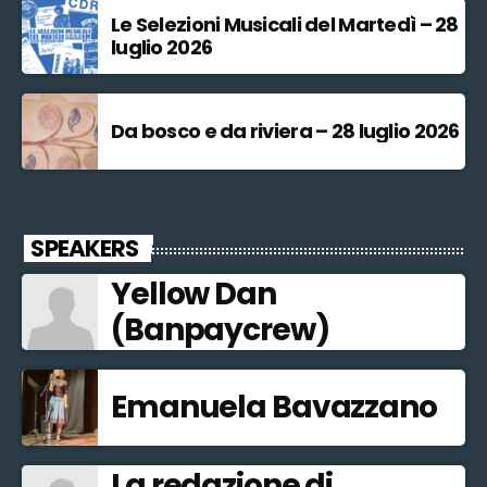
Le Selezioni Musicali del Martedì – 28
luglio 2026
Da bosco e da riviera – 28 luglio 2026
SPEAKERS
Yellow Dan
(Banpaycrew)
Emanuela Bavazzano
La redazione di