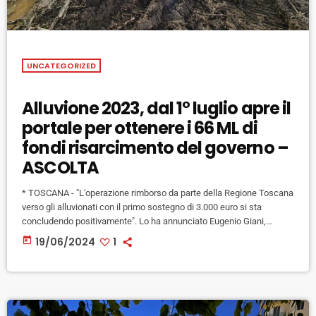
UNCATEGORIZED
Alluvione 2023, dal 1° luglio apre il
portale per ottenere i 66 ML di
fondi risarcimento del governo –
ASCOLTA
* TOSCANA - "L'operazione rimborso da parte della Regione Toscana
verso gli alluvionati con il primo sostegno di 3.000 euro si sta
concludendo positivamente". Lo ha annunciato Eugenio Giani,
presidente della Regione e commissario straordinario per
today
19/06/2024
1
l'emergenza alluvione del novembre 2023. "Siamo arrivati a vedere
liquidati 16,9 milioni - ha detto -, e in corso di liquidazione per cui a
ore arriverà direttamente il bonifico, altri 3,7 milioni, quindi ormai […]