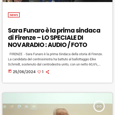
NEWS
Sara Funaro è la prima sindaca
di Firenze – LO SPECIALE DI
NOVARADIO : AUDIO / FOTO
FIRENZE - Sara Funaro è la prima Sindaca della storia di Firenze.
La candidata del centrosinistra ha battuto al ballottaggio Eike
Schmidt, sostenuto dal centrodestra unito, con un netto 60,6%,
ottenendo al secondo turno oltre 82 mila voti, ossia circa 4.000 in più
today
25/06/2024
1
di quelli raccolti al primo turno. "Dedico questa vittoria a mio nonno
Piero Bargellini - ha detto Funaro a caldo nei primi commenti dopo lo
spoglio […]
insert_link