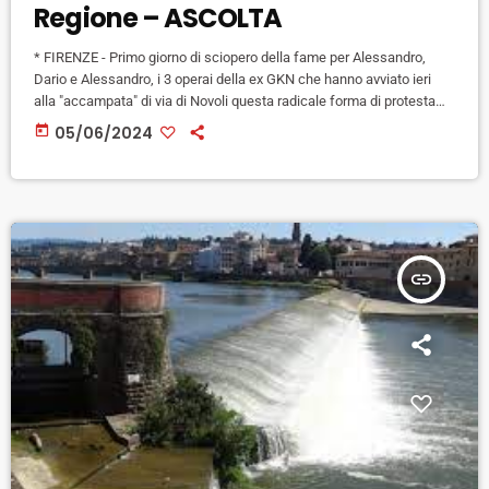
Regione – ASCOLTA
* FIRENZE - Primo giorno di sciopero della fame per Alessandro,
Dario e Alessandro, i 3 operai della ex GKN che hanno avviato ieri
alla "accampata" di via di Novoli questa radicale forma di protesta
per chiedere una risposta alla politica sulle loro tre richieste:
today
05/06/2024
stipendi, legge sul consorzio regionale pubblico, commissariamento
della QF. "Una scelta difficile che non vogliamo banalizzare,
sappiamo bene che di fame si muore davvero in […]
insert_link