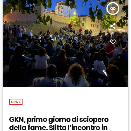
insert_link
NEWS
GKN, primo giorno di sciopero
della fame. Slitta l’incontro in