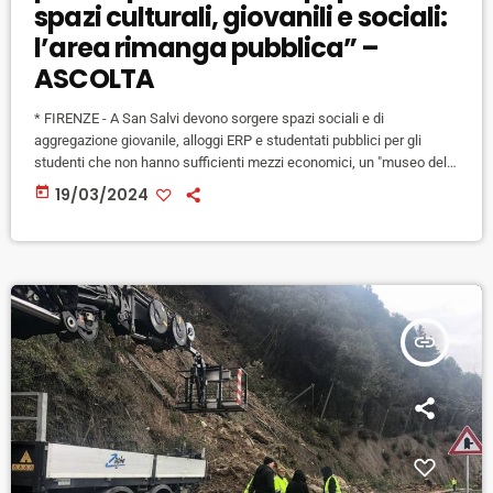
spazi culturali, giovanili e sociali:
l’area rimanga pubblica” –
ASCOLTA
* FIRENZE - A San Salvi devono sorgere spazi sociali e di
aggregazione giovanile, alloggi ERP e studentati pubblici per gli
studenti che non hanno sufficienti mezzi economici, un "museo della
memoria" sulla storia dell'ex manicomio e per la conservazione
today
19/03/2024
dell'archivio della Asl, la preservazione dello spazio della "Tinaia",
una "casa della cultura" in cui ospitare le associazioni attive, oltre
alla difesa del verde e degli alberi. Ma soprattutto l'idea […]
insert_link