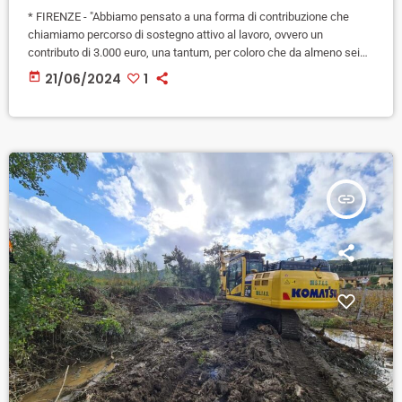
* FIRENZE - "Abbiamo pensato a una forma di contribuzione che
chiamiamo percorso di sostegno attivo al lavoro, ovvero un
contributo di 3.000 euro, una tantum, per coloro che da almeno sei
mesi non percepiscono alcun stipendio pur essendo lavoratori di
today
21/06/2024
1
un'azienda. È indubbio che questo caso coinvolge la Qf che non è
altro che l'ex Gkn di Campi Bisenzio". Lo ha annunciato ieri il
presidente della Regione Toscana Eugenio […]
insert_link