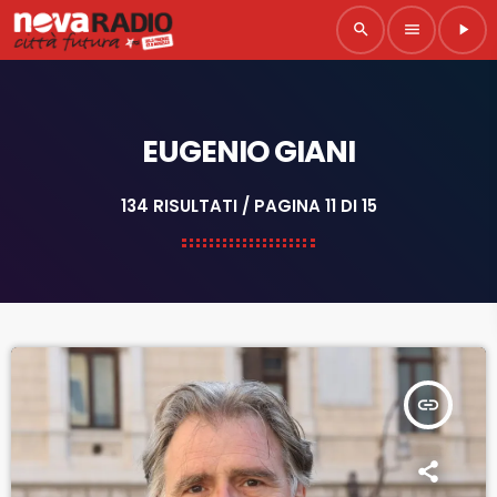
search
menu
play_arrow
EUGENIO GIANI
134 RISULTATI / PAGINA 11 DI 15
insert_link