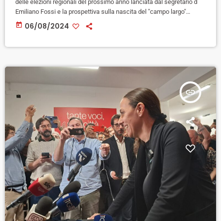
delle elezioni regionali del prossimo anno lanciata dal segretario d
Emiliano Fossi e la prospettiva sulla nascita del "campo largo"
fondato sull'asse Pd-M5s anima il dibattito politico agostano in
today
06/08/2024
Toscana. Ad accendere gli animi è innanzitutto la composizione
della coalizione ed in particolare l'inclusione di Italia Viva: avversaria
del Pd nelle ultime europee in molti scontri chiave delle […]
insert_link