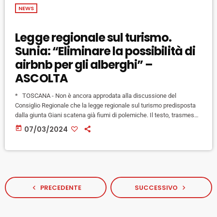
NEWS
Legge regionale sul turismo.
Sunia: “Eliminare la possibilità di
airbnb per gli alberghi” –
ASCOLTA
* TOSCANA - Non è ancora approdata alla discussione del
Consiglio Regionale che la legge regionale sul turismo predisposta
dalla giunta Giani scatena già fiumi di polemiche. Il testo, trasmesso
nei giorni scorsi in commissione, tra le altre cose disegna una
today
07/03/2024
"norma cornice" che permetterà ai Comuni, in alcune zone, di limitare
il numero degli appartamenti in affitto turistico, oltre ad alcune altre
previsioni che riguardano il sistema ricettivo […]
PRECEDENTE
SUCCESSIVO
navigate_before
navigate_next