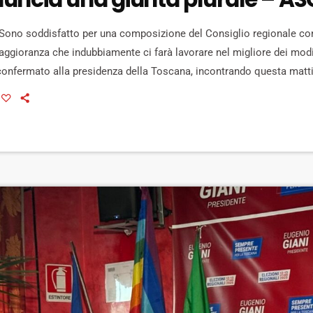
ono soddisfatto per una composizione del Consiglio regionale con
maggioranza che indubbiamente ci farà lavorare nel migliore dei modi
confermato alla presidenza della Toscana, incontrando questa mattin
mentando i voti delle liste che lo sostengono. In particolare il gov
risultato della lista "Eugenio Giani presidente - Casa riformista" (8,86