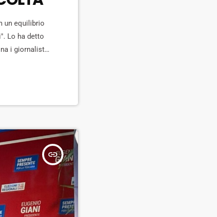
 un equilibrio
". Lo ha detto
a i giornalisti
ernatore ha
%). Sulle […]
insert_link