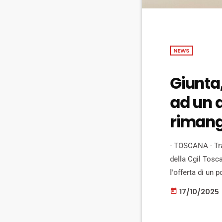
NEWS
Giunta,
ad un 
rimango
- TOSCANA - Tra 
della Cgil Tosc
l'offerta di un 
di cuore Eugenio
17/10/2025
today
della […]