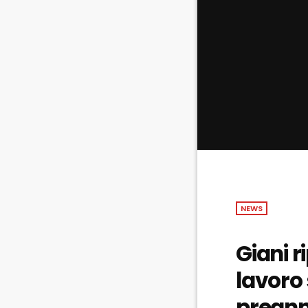
NEWS
Giani r
lavoro 
preann