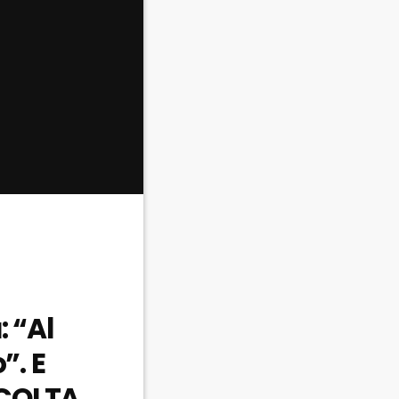
: “Al
”. E
SCOLTA