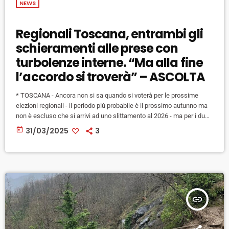
NEWS
Regionali Toscana, entrambi gli
schieramenti alle prese con
turbolenze interne. “Ma alla fine
l’accordo si troverà” – ASCOLTA
* TOSCANA - Ancora non si sa quando si voterà per le prossime
elezioni regionali - il periodo più probabile è il prossimo autunno ma
non è escluso che si arrivi ad uno slittamento al 2026 - ma per i due
principali schieramenti forse è perfino meglio così. Sia il
today
31/03/2025
3
centrodestra che il centro- sinistra infatti sono alle prese con
turbolenze e polemiche interne. Quello messo peggio al momento
pare […]
insert_link