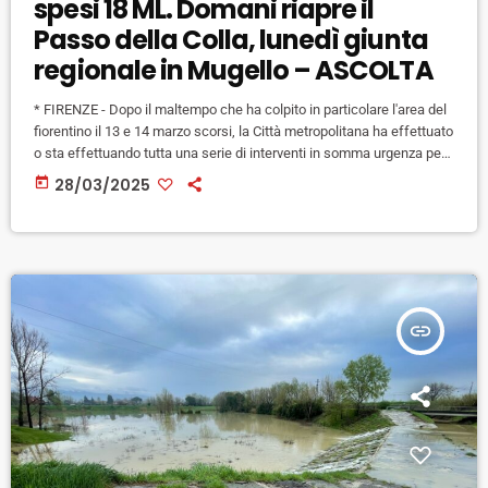
spesi 18 ML. Domani riapre il
Passo della Colla, lunedì giunta
regionale in Mugello – ASCOLTA
* FIRENZE - Dopo il maltempo che ha colpito in particolare l'area del
fiorentino il 13 e 14 marzo scorsi, la Città metropolitana ha effettuato
o sta effettuando tutta una serie di interventi in somma urgenza per
più di 18 milioni di euro, di cui 9,7 su strade metropolitane. In
today
28/03/2025
particolare si lavora ancora sulla SR 302 (Passo della Colla di
Casaglia) tra Borgo san Lorenzo e Marradi in Mugello, […]
insert_link