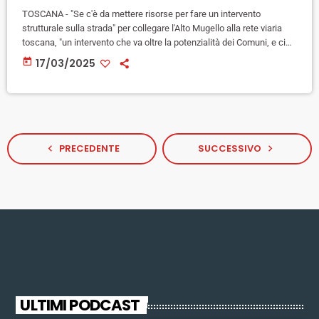
TOSCANA - "Se c'è da mettere risorse per fare un intervento
strutturale sulla strada" per collegare l'Alto Mugello alla rete viaria
toscana, "un intervento che va oltre la potenzialità dei Comuni, e ci
vuole una consapevolezza di risorse da metterci da parte della
today
17/03/2025
Regione, noi siamo pronti". Lo ha detto Eugenio Giani, presidente
della Regione Toscana, a margine di un evento oggi a Firenze: "Ho
già detto ai due sindaci, […]
PRECEDENTE
SUCCESSIVO
navigate_before
navigate_next
ULTIMI PODCAST