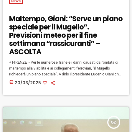
NEWS
Maltempo, Giani: “Serve un piano
speciale per il Mugello”.
Previsioni meteo per il fine
settimana “rassicuranti” –
ASCOLTA
+ FIRENZE - Per le numerose frane e i danni causati dall'ondata di
maltempo alla viabilità e ai collegamenti ferroviari, "il Mugello
richiederà un piano speciale". A dirlo il presidente Eugenio Giani che
stamani sull’emergenza maltempo ha fatto un punto insieme
today
20/03/2025
all’assessora all’ambiente e protezione civile Monia Monni. Il
presidente era di ritorno da un sopralluogo proprio a Vaglia insieme
alla sindaca Silvia Catani. “E’ evidente – ha detto- che […]
insert_link