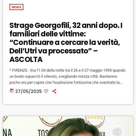
NEWS
Strage Georgofili, 32 anni dopo. I
familiari delle vittime:
“Continuare a cercare la verità,
Dell’Utri va processato” –
ASCOLTA
* FIRENZE - Era l'1.04 della notte tra il 26 e il 27 maggio 1993 quando
un boato squarciò il silenzio, svegliando mezza città. Bastarono
poche ora per capire che l'esplosione fortissima che sventrato la
Torre del Pulci, sede dell'accademia dei Georgofili, non era causata
today
27/05/2025
dallo scoppio di una caldaia ma da un'autobomba zeppa di tritolo: fu
l'inizio della serie di attentati di matrice mafiosa "sul continente" che
insanguinarono anche […]
insert_link