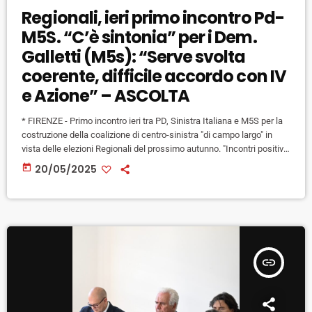
Regionali, ieri primo incontro Pd-
M5S. “C’è sintonia” per i Dem.
Galletti (M5s): “Serve svolta
coerente, difficile accordo con IV
e Azione” – ASCOLTA
* FIRENZE - Primo incontro ieri tra PD, Sinistra Italiana e M5S per la
costruzione della coalizione di centro-sinistra "di campo largo" in
vista delle elezioni Regionali del prossimo autunno. "Incontri positivi.
Con Sinistra Italiana e Movimento 5 Stelle c'è sintonia" fa sapere il
today
20/05/2025
portavoce del Pd Toscana Diego Blasi: "Il Pd sta lavorando per aprire
una nuova fase politica e per costruire un nuovo progetto di governo
per la […]
insert_link