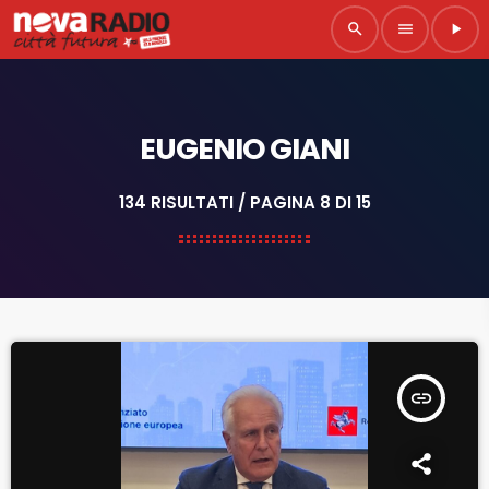
search
menu
play_arrow
EUGENIO GIANI
134 RISULTATI / PAGINA 8 DI 15
insert_link