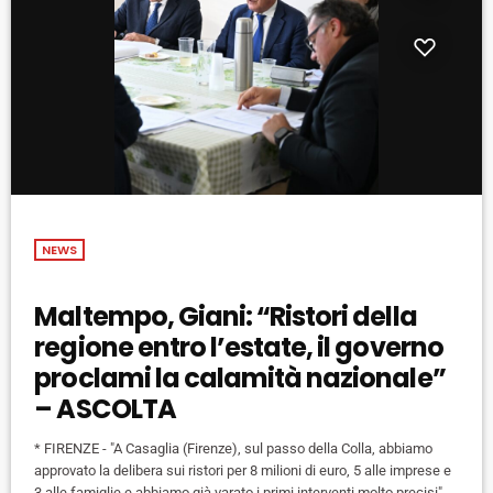
NEWS
Maltempo, Giani: “Ristori della
regione entro l’estate, il governo
proclami la calamità nazionale”
– ASCOLTA
* FIRENZE - "A Casaglia (Firenze), sul passo della Colla, abbiamo
approvato la delibera sui ristori per 8 milioni di euro, 5 alle imprese e
3 alle famiglie e abbiamo già varato i primi interventi molto precisi".