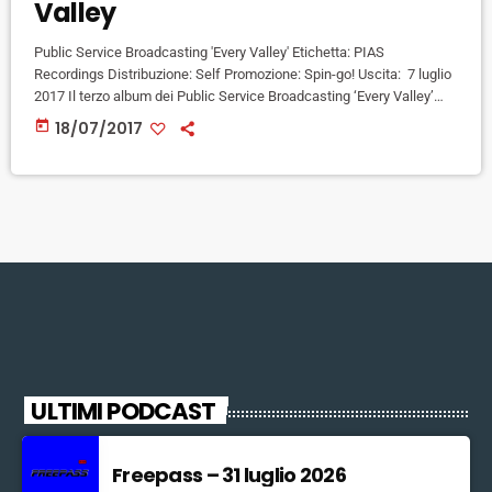
Valley
Public Service Broadcasting 'Every Valley' Etichetta: PIAS
Recordings Distribuzione: Self Promozione: Spin-go! Uscita: 7 luglio
2017 Il terzo album dei Public Service Broadcasting ‘Every Valley’
racconta la storia dell’ascesa e poi della caduta del settore
today
18/07/2017
minerario del carbone nel Galles del Sud. Anche se potrebbe
sembrare un argomento di nicchia a ben guardare rimanda ad un
argomento molto più universale: il declino a causa della
globalizzazione, della meccanizzazione o di […]
ULTIMI PODCAST
Freepass – 31 luglio 2026