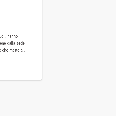
Cgil, hanno
iene dalla sede
ne che mette a
avolo