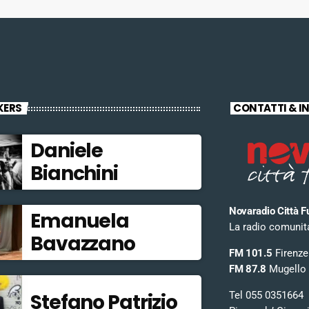
KERS
CONTATTI & I
Daniele
Bianchini
Novaradio Città F
Emanuela
La radio comunitar
Bavazzano
FM 101.5
Firenze
FM 87.8
Mugello
Tel 055 0351664
Stefano Patrizio