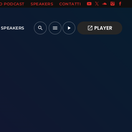
IO PODCAST
SPEAKERS
CONTATTI
PLAYER
open_in_new
search
menu
play_arrow
SPEAKERS