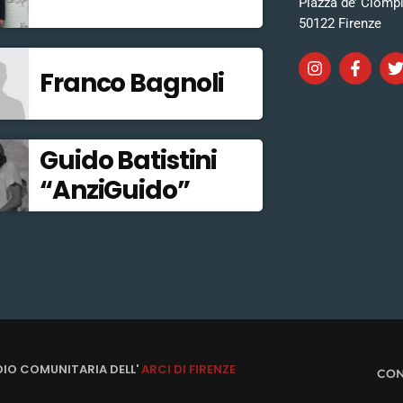
Piazza de’ Ciomp
50122 Firenze
Franco Bagnoli
Guido Batistini
“AnziGuido”
DIO COMUNITARIA DELL'
ARCI DI FIRENZE
CON