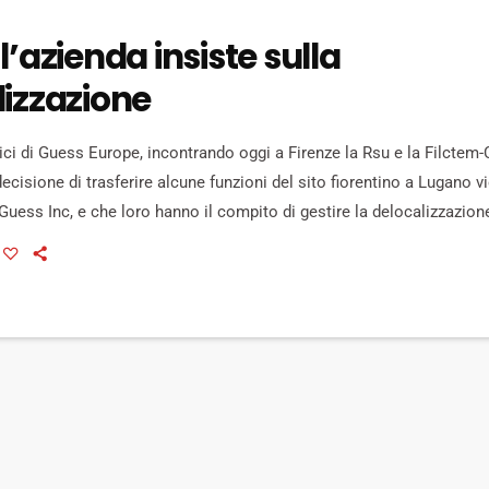
l’azienda insiste sulla
lizzazione
ici di Guess Europe, incontrando oggi a Firenze la Rsu e la Filctem-
decisione di trasferire alcune funzioni del sito fiorentino a Lugano v
 Guess Inc, e che loro hanno il compito di gestire la delocalizzazio
. D'altra parte per la prima volta hanno accettato di sedersi ad un t
 un incontro […]