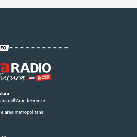
NFO
utura
ia dell’Arci di Firenze
 e area metropolitana