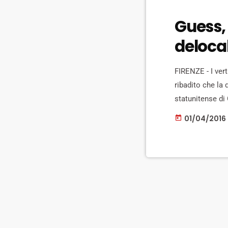
Guess, 
deloca
FIRENZE - I vert
ribadito che la 
statunitense di
rischio 90 posti
01/04/2016
today
istituzionale in