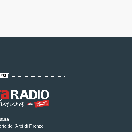
NFO
utura
ia dell’Arci di Firenze