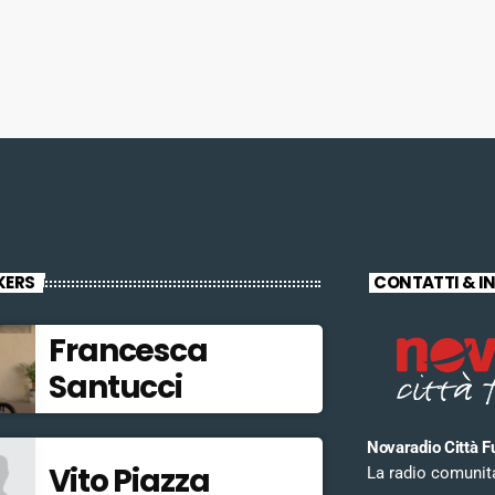
KERS
CONTATTI & I
Francesca
Santucci
Novaradio Città F
Vito Piazza
La radio comunitar