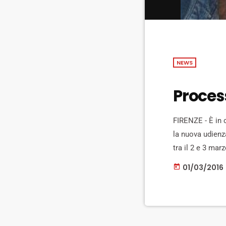
NEWS
Proces
FIRENZE - È in c
la nuova udienz
tra il 2 e 3 ma
carabinieri. Ad 
01/03/2016
today
Rossa imputati 