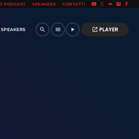
IO PODCAST
SPEAKERS
CONTATTI
PLAYER
open_in_new
search
menu
play_arrow
SPEAKERS