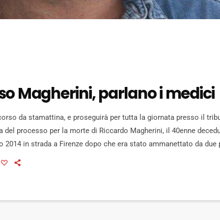
so Magherini, parlano i medici
orso da stamattina, e proseguirà per tutta la giornata presso il trib
a del processo per la morte di Riccardo Magherini, il 40enne decedu
rzo 2014 in strada a Firenze dopo che era stato ammanettato da due p
aprire l'udienza l'interrogatorio di Claudia Matta, uno dei tre volonta
insieme […]