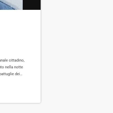
unale cittadino,
to nella notte
attuglie dei
ri della Croce