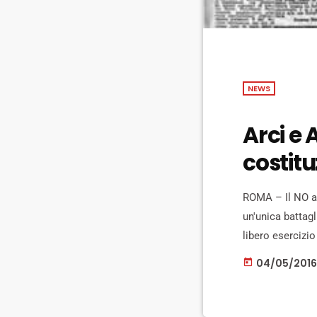
NEWS
Arci e 
costitu
ROMA – Il NO all
un'unica battagl
libero esercizio
“sì” al referend
04/05/2016
today
l'Anpi nazionali