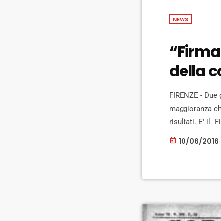
NEWS
“Firma 
della c
FIRENZE - Due g
maggioranza che
risultati. E' il
domenica 11 e 1
10/06/2016
today
sono previste in