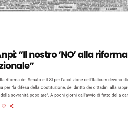
Anpi: “Il nostro ‘NO’ alla riforma
zionale”
a riforma del Senato e il SI per l'abolizione dell'Italicum devono di
ia per "la difesa della Costituzione, del diritto dei cittadini alla rapp
 della sovranità popolare”. A pochi giorni dall'avvio di fatto della c
um con l'intervento del premier Matteo Renzi dal palco del teatro Nicc
 ribadiscono assieme, pur nella rispettiva […]