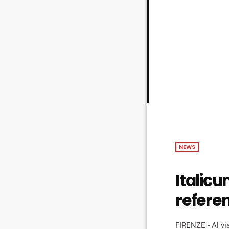
NEWS
Italicu
refere
FIRENZE - Al via