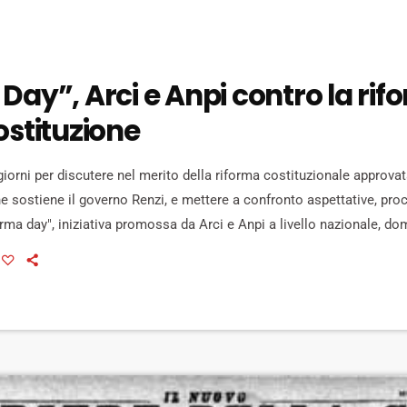
Day”, Arci e Anpi contro la ri
ostituzione
iorni per discutere nel merito della riforma costituzionale approvat
 sostiene il governo Renzi, e mettere a confronto aspettative, procl
 "Firma day", iniziativa promossa da Arci e Anpi a livello nazionale, do
2 giugno, in vista del referendum confermativo di ottobre prossimo.
 tatissime città in tutta Italia: a Firenze protagonista è l'Unione […]