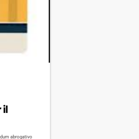
il
rendum abrogativo