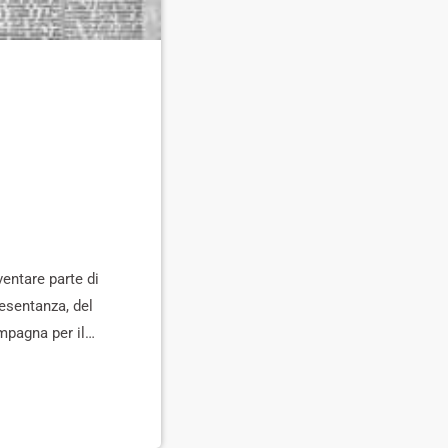
ventare parte di
resentanza, del
ampagna per il
olini, l'Arci e