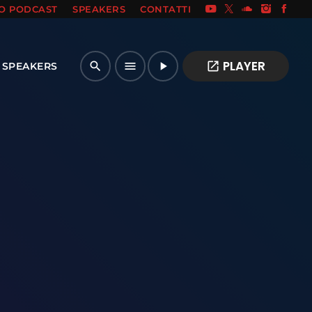
IO PODCAST
SPEAKERS
CONTATTI
PLAYER
open_in_new
search
menu
play_arrow
SPEAKERS