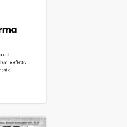
forma
a dal
ami e effettivi
mani e
 Iniziative