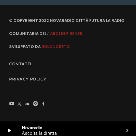
© COPYRIGHT 2022 NOVARADIO CITTÀ FUTURA LA RADIO
COMUNITARIA DELL'
ARCI DI FIRENZE
SVILUPPATO DA
INCONCRETO
CONTATTI
PRIVACY POLICY
Novaradio
play_arrow
keyboard_arrow_right
Ascolta la diretta