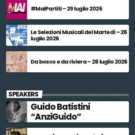
#MaiPartiti – 29 luglio 2026
Le Selezioni Musicali del Martedì – 28
luglio 2026
Da bosco e da riviera – 28 luglio 2026
SPEAKERS
Guido Batistini
“AnziGuido”