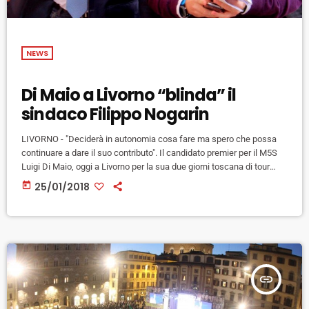
NEWS
Di Maio a Livorno “blinda” il
sindaco Filippo Nogarin
LIVORNO - "Deciderà in autonomia cosa fare ma spero che possa
continuare a dare il suo contributo". Il candidato premier per il M5S
Luigi Di Maio, oggi a Livorno per la sua due giorni toscana di tour
elettorale mostra pieno appoggio al sindaco pentastellato Filippo
today
25/01/2018
Nogarin. Un endorsement" pieno dopo che era stato lo stesso primo
cittadino labronico pochi giorni fa a riferire - e poi smentire -
dell'intenzione di […]
insert_link