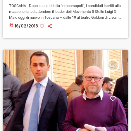
TOSCANA - Dopo la cosiddetta “rimborsopoli”, i candidati iscritti alla
massoneria: ad attendere il leader deil Movimento 5 Stelle Luigi Di
Maio oggi di nuovo in Toscana – dalle 19 al teatro Goldoni di Livorno
per il suo “rally per l'Italia” tour cè' il nuovo “caso” che ha investito il
today
16/02/2018
movimento 5 Stelle. Una questione che coinvolge direttamente
anche la Toscana: c'è infatti anche un candidato garfagnino tra i
due […]
insert_link