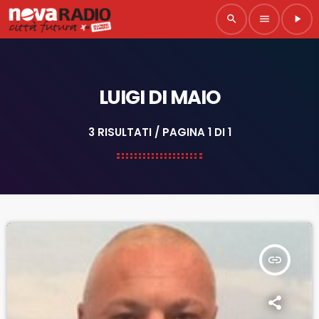
search
menu
play_arrow
LUIGI DI MAIO
3 RISULTATI / PAGINA 1 DI 1
insert_link