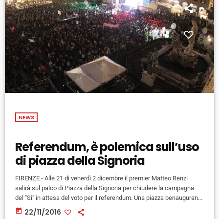
NEWS
Referendum, è polemica sull’uso
di piazza della Signoria
FIRENZE - Alle 21 di venerdì 2 dicembre il premier Matteo Renzi
salirà sul palco di Piazza della Signoria per chiudere la campagna
del "Sì" in attesa del voto per il referendum. Una piazza benaugurante
dove nel 2014, chiudendo la campagna delle Europee, il Pd raccolse
today
22/11/2016
il 40 % dei consensi. E proprio sulla location non è mancata la