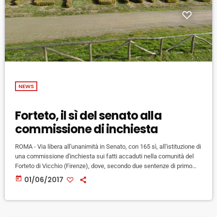
NEWS
Forteto, il sì del senato alla
commissione di inchiesta
ROMA - Via libera all'unanimità in Senato, con 165 sì, all'istituzione di
una commissione d'inchiesta sui fatti accaduti nella comunità del
Forteto di Vicchio (Firenze), dove, secondo due sentenze di primo
grado e di appello ,per più di 30 anni sono stati commessi abusi e
today
01/06/2017
maltrattamenti su bambini e adolescenti. Trattandosi di una
commissione bicamerale, composta da venti senatori e venti
deputati, il testo adesso passerà alla Camera. La Commissione, […]