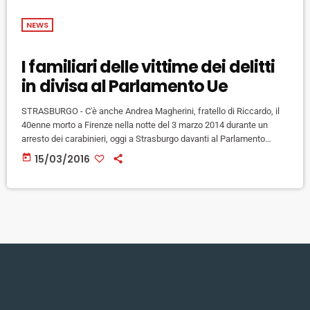
NEWS
I familiari delle vittime dei delitti
in divisa al Parlamento Ue
STRASBURGO - C'è anche Andrea Magherini, fratello di Riccardo, il
40enne morto a Firenze nella notte del 3 marzo 2014 durante un
arresto dei carabinieri, oggi a Strasburgo davanti al Parlamento
Europeo per l'attesa audizione dei rappresentanti di Acad,
today
15/03/2016
l'associazione contro i delitti in divisa, organizzata nel giorno in cui si
celebra Giornata internazionale contro la violenza poliziesca. Con
Magherini, tra gli altri, anche Ilaria Cucchi, Agnese Uva e altri […]