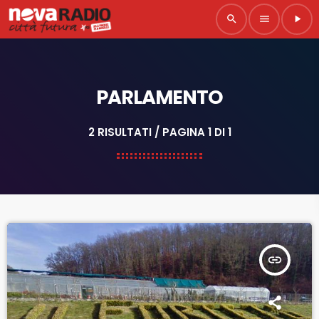
search
menu
play_arrow
PARLAMENTO
2 RISULTATI / PAGINA 1 DI 1
insert_link