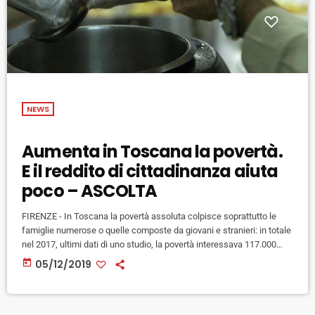
NEWS
Aumenta in Toscana la povertà.
E il reddito di cittadinanza aiuta
poco – ASCOLTA
FIRENZE - In Toscana la povertà assoluta colpisce soprattutto le
famiglie numerose o quelle composte da giovani e stranieri: in totale
nel 2017, ultimi dati di uno studio, la povertà interessava 117.000
persone (il 3,1% sul totale degli abitanti) e 63.000 famiglie (3,9% del
today
05/12/2019
totale), dati quasi raddoppiati rispetto al 2008 quando erano
considerate povere 66.000 persone e 32.000 famiglie. Il quadro
emerge dal terzo rapporto sulle povertà in Toscana […]