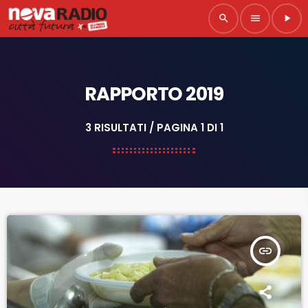
search
menu
play_arrow
RAPPORTO 2019
3 RISULTATI / PAGINA 1 DI 1
insert_link