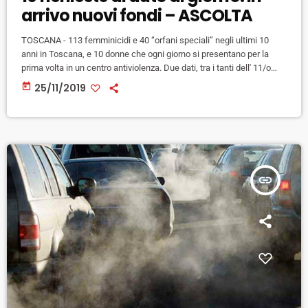
arrivo nuovi fondi – ASCOLTA
TOSCANA - 113 femminicidi e 40 “orfani speciali” negli ultimi 10
anni in Toscana, e 10 donne che ogni giorno si presentano per la
prima volta in un centro antiviolenza. Due dati, tra i tanti dell' 11/o
Rapporto sulla violenza di genere in Toscana che restituiscono il
today
25/11/2019
quadro di un fenomeno che rimane diffuso e preoccupante, ma che
fa intravedere anche qualche segnale positivo. Tra questi, spiegano
le ricercatrici dell'Osservatorio […]
insert_link