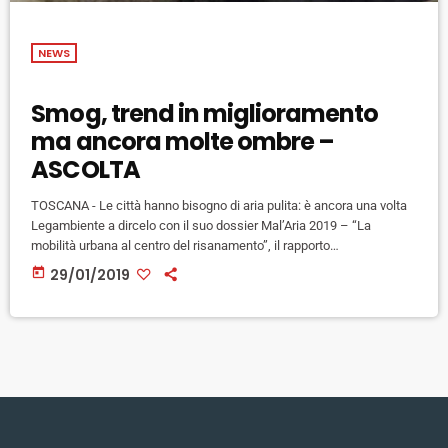
NEWS
Smog, trend in miglioramento
ma ancora molte ombre –
ASCOLTA
TOSCANA - Le città hanno bisogno di aria pulita: è ancora una volta
Legambiente a dircelo con il suo dossier Mal’Aria 2019 – “La
mobilità urbana al centro del risanamento”, il rapporto
sull’inquinamento atmosferico nelle città italiane. Nell’analisi portata
today
29/01/2019
avanti come Legambiente nelle campagne annuali “PM10 ti tengo
d'occhio” e “Ozono ti tengo d’occhio”, che monitorano l'andamento
giornaliero dei capoluoghi di provincia si è tenuto conto delle stazioni
di fondo […]