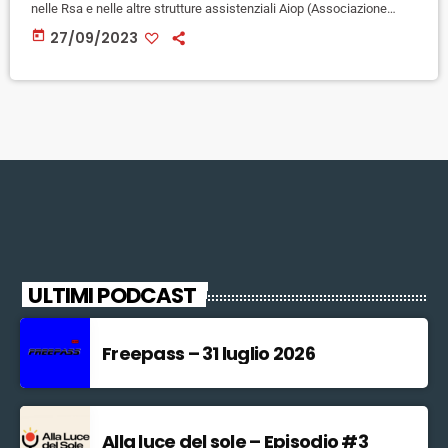
nelle Rsa e nelle altre strutture assistenziali Aiop (Associazione
italiana ospedalità privata) che scioperano oggi in tutta Italia per la
today
27/09/2023
mancata apertura di un tavolo di trattativa per il rinnovo del contratto
collettivo nel quadro della mobilitazione proclamata da Fp Cgil, Cisl
Fp e Uil Fpl. In Toscana un […]
ULTIMI PODCAST
Freepass – 31 luglio 2026
Alla luce del sole – Episodio #3