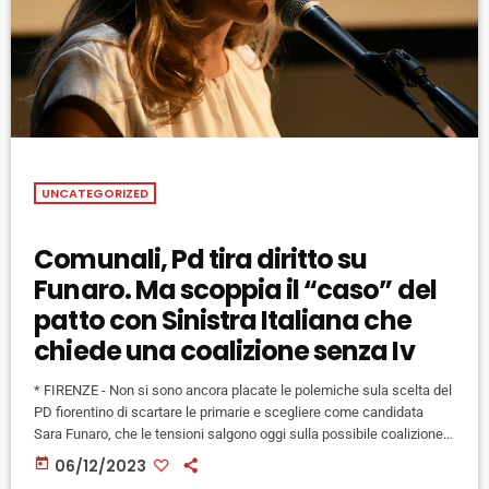
UNCATEGORIZED
Comunali, Pd tira diritto su
Funaro. Ma scoppia il “caso” del
patto con Sinistra Italiana che
chiede una coalizione senza Iv
* FIRENZE - Non si sono ancora placate le polemiche sula scelta del
PD fiorentino di scartare le primarie e scegliere come candidata
Sara Funaro, che le tensioni salgono oggi sulla possibile coalizione
che potrebbe sostenere l'attuale assessora al welfare, e in
today
06/12/2023
particolare con Italia Viva. Ad incendiare un'atmosfera resa elettrica