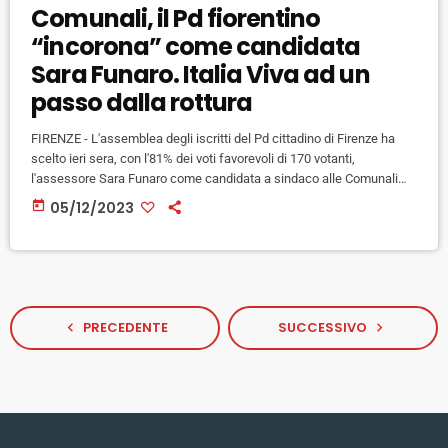
Comunali, il Pd fiorentino
“incorona” come candidata
Sara Funaro. Italia Viva ad un
passo dalla rottura
FIRENZE - L'assemblea degli iscritti del Pd cittadino di Firenze ha
scelto ieri sera, con l'81% dei voti favorevoli di 170 votanti,
l'assessore Sara Funaro come candidata a sindaco alle Comunali
del 2024. Non solo dunque lo scontato "no" alle primarie è arrivato
today
05/12/2023
ieri dalla riunione al Circolo Arci di san Bartolo a Cintoia, ma anche l'
"investitura" di Funaro come prescelata a succedere a Nardella e
anche un primo […]
PRECEDENTE
SUCCESSIVO
navigate_before
navigate_next