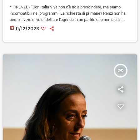
* FIRENZE - "Con Italia Viva non c'è no a prescindere, ma siamo
incompatibili nei programmi. La richiesta di primarie? Renzi non ha
perso il vizio di voler dettare l'agenda in un partito che non è più il
suo. Se Italia Viva vuole le primarie se le faccia per conto suo. Il Pd
today
11/12/2023
ha già deciso, se ne faccia una ragione". Non lascia speranze ad un
allargamento della coalizione a […]
insert_link