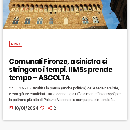
NEWS
Comunali Firenze, a sinistra si
stringono i tempi. Il M5s prende
tempo – ASCOLTA
* * FIRENZE - Smaltita la pausa (anche politica) delle ferie natalizie,
e con già tre candidati - tutte donne - già ufficialmente "in campo" per
la poltrona più alta di Palazzo Vecchio, la campagna elettorale è
probabilmente destinata a subire un'accelerazione nei prossimi
today
10/01/2024
2
giorni. Sara Funaro, candidata della coalizione che comprende Pd,
Azione, +Europa e Sinistra Italiana, da un lato già prepara la sua
serata di "presentazione alla città" […]