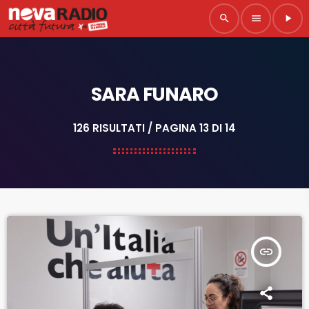
search
menu
play_arrow
SARA FUNARO
126 RISULTATI / PAGINA 13 DI 14
insert_link