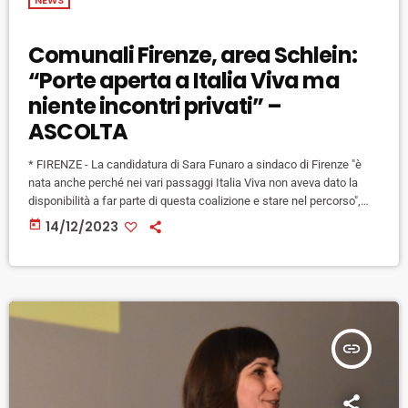
Comunali Firenze, area Schlein:
“Porte aperta a Italia Viva ma
niente incontri privati” –
ASCOLTA
* FIRENZE - La candidatura di Sara Funaro a sindaco di Firenze "è
nata anche perché nei vari passaggi Italia Viva non aveva dato la
disponibilità a far parte di questa coalizione e stare nel percorso",
ma "la porta è sempre aperta". Lo ha detto Andrea Giorgio,
today
14/12/2023
assessore all'ambiente del Comune di Firenze e tra i principali
esponenti dell'area Schlein del partito fiorentino, a margine della
presentazione delle prime due […]
insert_link