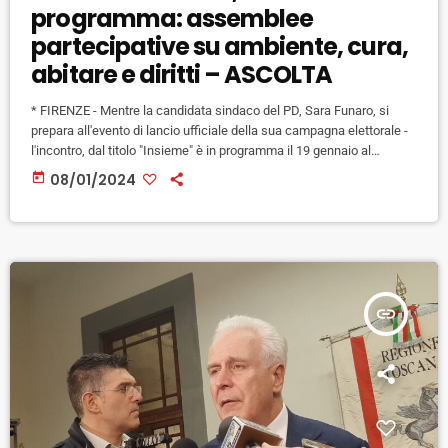
programma: assemblee
partecipative su ambiente, cura,
abitare e diritti – ASCOLTA
* FIRENZE - Mentre la candidata sindaco del PD, Sara Funaro, si
prepara all'evento di lancio ufficiale della sua campagna elettorale -
l'incontro, dal titolo "Insieme" è in programma il 19 gennaio al
PalaCongressi - il PD ha già avviato da alcune settimane il percorso
today
08/01/2024
di "costruzione" del programma su due fronti. Da un lato con gli
alleati della coalizione che sostiene Funaro (Sinistra Italiana,
+Europa, Azione, Volt, Movimento Laburista), […]
insert_link