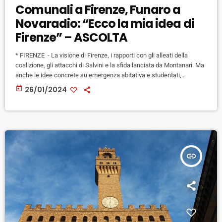
Comunali a Firenze, Funaro a
Novaradio: “Ecco la mia idea di
Firenze” – ASCOLTA
* FIRENZE - La visione di Firenze, i rapporti con gli alleati della
coalizione, gli attacchi di Salvini e la sfida lanciata da Montanari. Ma
anche le idee concrete su emergenza abitativa e studentati,
infrastrutture e servizi ai cittadini. Sara Funaro, candidata sindaco
today
26/01/2024
della coalizione di centro-sinistra a guida Pd, parla a 360 gradi del
programma e della sua idea di città, e delle sue proposte su sociale,
marginalità, stadio […]
insert_link