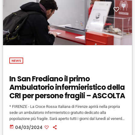
NEWS
In San Frediano il primo
Ambulatorio infermieristico della
CRI per persone fragili – ASCOLTA
* FIRENZE - La Croce Rossa Italiana di Firenze aprirà nella propria
sede un ambulatorio infermieristico gratuito dedicato alla
popolazione più fragile. Sarà aperto tutti i giorni dal lunedì al venerdì
dalle 13 alle 17, sarà accessibile senza prenotazione da Borgo San
today
04/03/2024
Frediano n. 12 (presso locali Croce Rossa Italiana di Firenze) e sarà