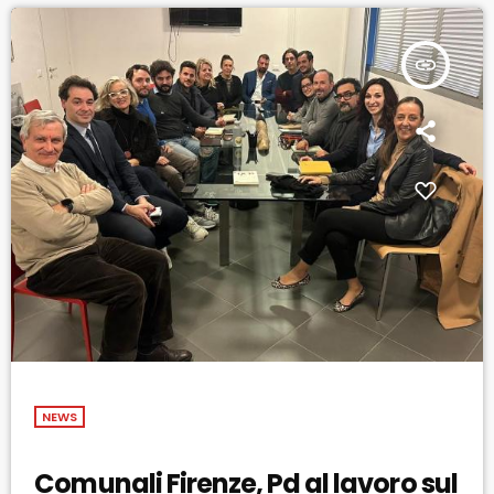
insert_link
NEWS
Comunali Firenze, Pd al lavoro sul