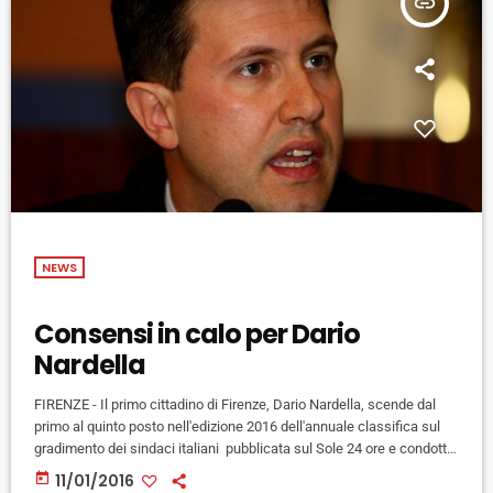
insert_link
NEWS
Consensi in calo per Dario
Nardella
FIRENZE - Il primo cittadino di Firenze, Dario Nardella, scende dal
primo al quinto posto nell'edizione 2016 dell'annuale classifica sul
gradimento dei sindaci italiani pubblicata sul Sole 24 ore e condotta
da Ipr Marketing. Rispetto alla classifica 2015, Nardella perde il 5,5%
today
11/01/2016
di consensi e viene affiancato al 5/o posto dal sindaco di Lucca,