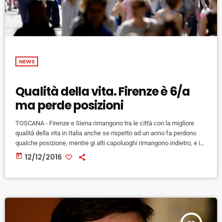
NEWS
Qualità della vita. Firenze è 6/a
ma perde posizioni
TOSCANA - Firenze e Siena rimangono tra le città con la migliore
qualità della vita in Italia anche se rispetto ad un anno fa perdono
qualche posizione, mentre gi alti capoluoghi rimangono indietro, e in
alcuni casi – come Prato e Grosseto - l'arretramento è notevole. E' il
today
12/12/2016
verdetto dell'annuale classifica stilata del Sole24Ore in base ad una
serie di parametri su economia, popolazione, ordine pubblico
ambiente e cultura, e […]