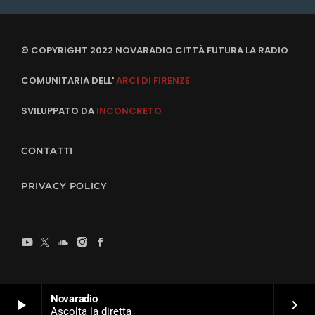
© COPYRIGHT 2022 NOVARADIO CITTÀ FUTURA LA RADIO
COMUNITARIA DELL'
ARCI DI FIRENZE
SVILUPPATO DA
INCONCRETO
CONTATTI
PRIVACY POLICY
Novaradio
play_arrow
keyboard_arrow_right
Ascolta la diretta