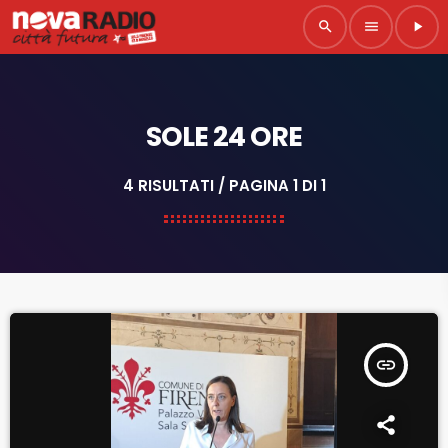
search
menu
play_arrow
SOLE 24 ORE
4 RISULTATI / PAGINA 1 DI 1
insert_link