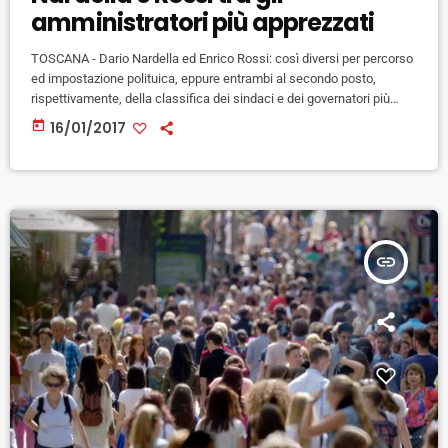
amministratori più apprezzati
TOSCANA - Dario Nardella ed Enrico Rossi: così diversi per percorso
ed impostazione polituica, eppure entrambi al secondo posto,
rispettivamente, della classifica dei sindaci e dei governatori più
amati dai propri concittadini. E' il risultato della consueta indagine di
today
16/01/2017
Ipr Marketing pubblicata oggi sul Sole 24 Ore, che ogni anno misura
il gradimento degli amminisratori pubblici. E così il sindaco di
Firenze, con il 61% di apprezzamento si ferma ad […]
insert_link