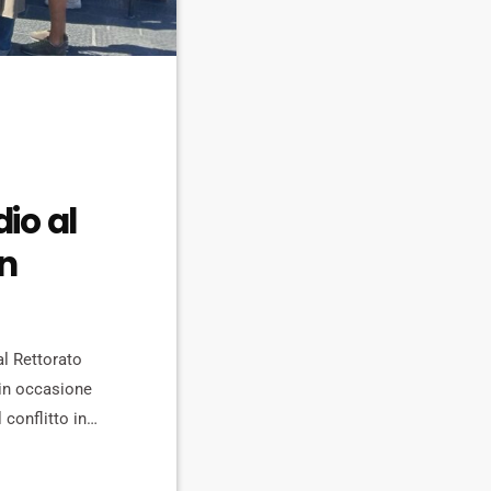
io al
on
al Rettorato
a in occasione
conflitto in
all'accampata che