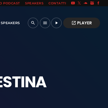
IO PODCAST
SPEAKERS
CONTATTI
PLAYER
open_in_new
search
menu
play_arrow
SPEAKERS
ESTINA