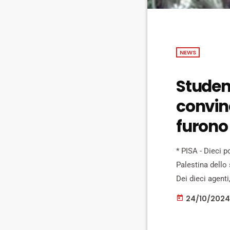
NEWS
Student
convinc
furono
* PISA - Dieci p
Palestina dello
Dei dieci agenti
tre alla questur
24/10/2024
today
lievi colpose e t