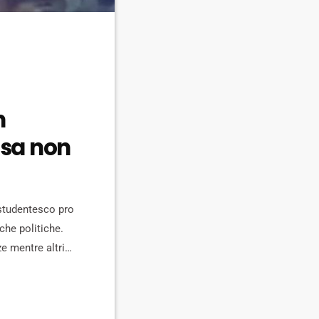
n
isa non
o studentesco pro
che politiche.
ze mentre altri
sa e lesioni