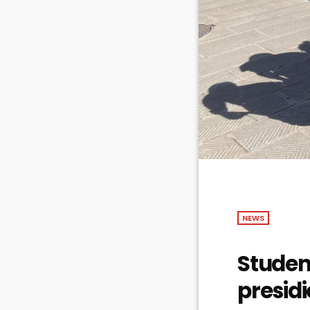
NEWS
Student
presid