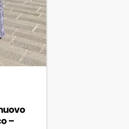
 nuovo
co –