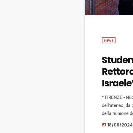
NEWS
Student
Rettora
Israel
* FIRENZE - Nuo
dell'ateneo, da 
della riunione 
Medio Oriente e 
18/06/2024
today
portato gli stud