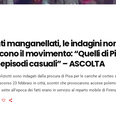
i manganellati, le indagini no
ono il movimento: “Quelli di P
 episodi casuali” – ASCOLTA
oliziotti sono indagati dalla procura di Pisa per le cariche al corte
 scorso 23 febbraio in città, scontri che provocarono accese polemi
, sette all'epoca dei fatti erano in servizio al reparto mobile di Firen
a di Pisa. Per tutti le accuse sono eccesso colposo di legittima dife
ra gli indagati vi sono […]