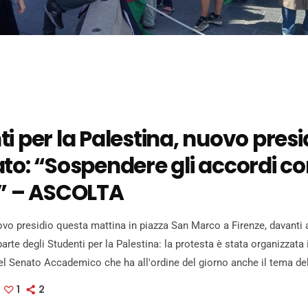
i per la Palestina, nuovo presid
to: “Sospendere gli accordi c
e” – ASCOLTA
vo presidio questa mattina in piazza San Marco a Firenze, davanti 
parte degli Studenti per la Palestina: la protesta è stata organizzat
del Senato Accademico che ha all'ordine del giorno anche il tema del 
la collaborazione con gli atenei israeliani. L'iniziativa fa seguito 
1
2
enti a occupare la piazza per oltre […]