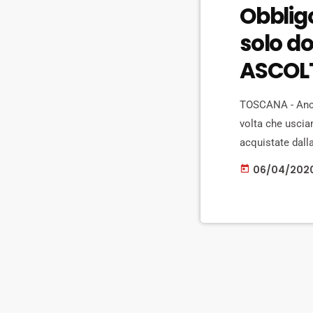
Obbligo
solo d
ASCOL
TOSCANA - Anch
volta che uscia
acquistate dall
Lo prevede una 
06/04/202
today
oggi. Intanto ie
mascherine […]