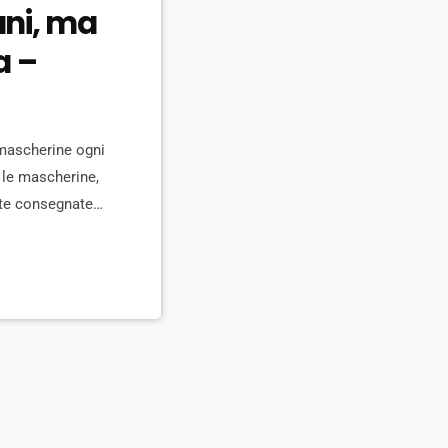
ani, ma
a –
mascherine ogni
 le mascherine,
nte consegnate.
i ha firmato
tock di