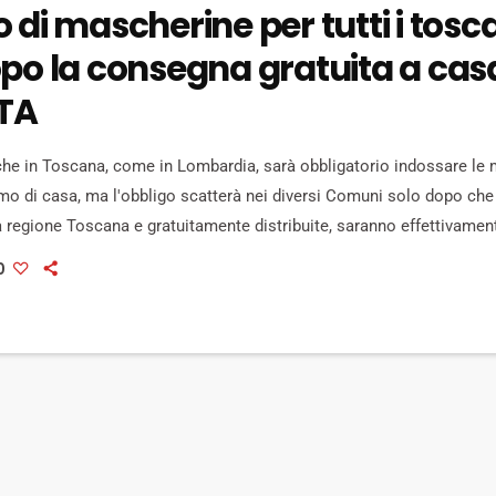
 di mascherine per tutti i tosc
opo la consegna gratuita a cas
TA
e in Toscana, come in Lombardia, sarà obbligatorio indossare le 
mo di casa, ma l'obbligo scatterà nei diversi Comuni solo dopo che
a regione Toscana e gratuitamente distribuite, saranno effettivame
nuova ordinanza ordinanza che il governatore regionale Enrico Ross
0
ri è arrivato nel magazzino dell'Estar di Calenzano il primo grosso s