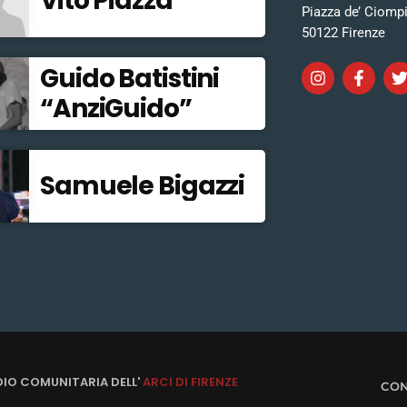
Vito Piazza
Piazza de’ Ciomp
50122 Firenze
Guido Batistini
“AnziGuido”
Samuele Bigazzi
DIO COMUNITARIA DELL'
ARCI DI FIRENZE
CON