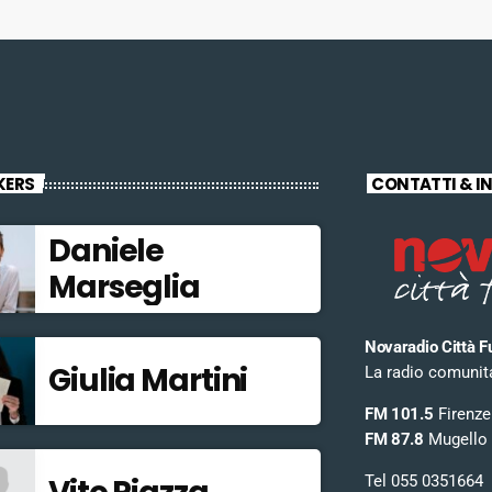
KERS
CONTATTI & I
Daniele
Marseglia
Novaradio Città F
Giulia Martini
La radio comunitar
FM 101.5
Firenze
FM 87.8
Mugello
Tel 055 0351664