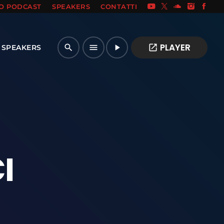
IO PODCAST
SPEAKERS
CONTATTI
PLAYER
open_in_new
search
menu
play_arrow
SPEAKERS
I