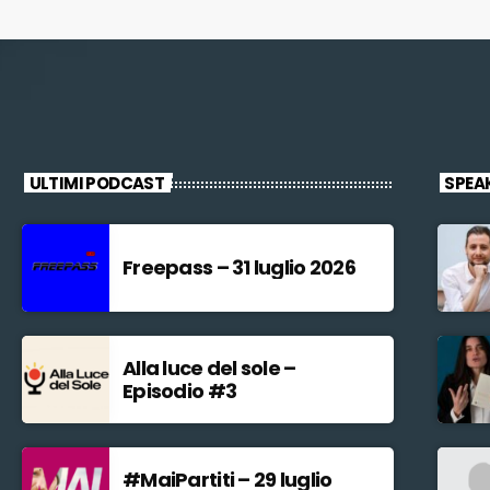
ULTIMI PODCAST
SPEA
Freepass – 31 luglio 2026
Alla luce del sole –
Episodio #3
#MaiPartiti – 29 luglio