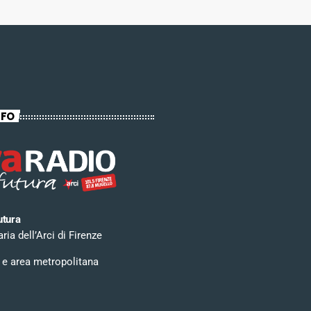
NFO
utura
ia dell’Arci di Firenze
 e area metropolitana