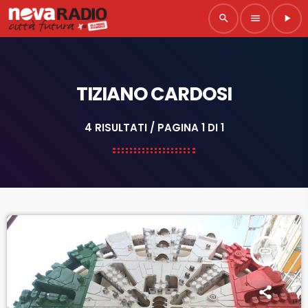
search
menu
play_arrow
TIZIANO CARDOSI
4 RISULTATI / PAGINA 1 DI 1
insert_link