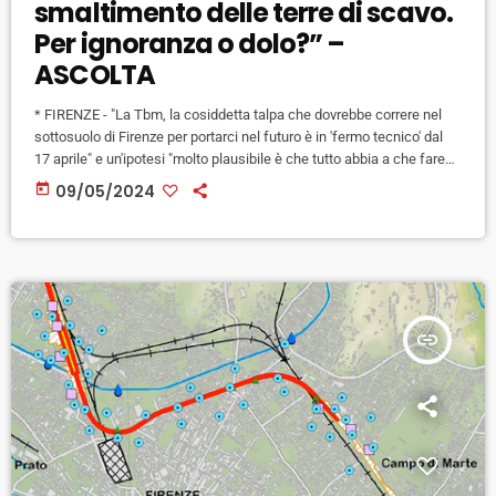
smaltimento delle terre di scavo.
Per ignoranza o dolo?” –
ASCOLTA
* FIRENZE - "La Tbm, la cosiddetta talpa che dovrebbe correre nel
sottosuolo di Firenze per portarci nel futuro è in 'fermo tecnico' dal
17 aprile" e un'ipotesi "molto plausibile è che tutto abbia a che fare
ancora con le terre di scavo e il loro smaltimento". A segnalarlo è i
today
09/05/2024
Coordinamento dei Comitato no tunnel Tav Firenze. "Quando fu
deciso di realizzare il doppio tunnel con una sola macchina […]
insert_link