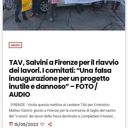
NEWS
TAV, Salvini a Firenze per il riavvio
dei lavori. I comitati: “Una falsa
inaugurazione per un progetto
inutile e dannoso” – FOTO /
AUDIO
FIRENZE - Visita questa mattina al cantiere TAV per il ministro
Matteo Salvini, giunto a Firenze per la cerimonia di taglio del nastro
del "ri-avvio" dei lavori della fresa destinata a completare il tunnel
ferroviario del nodo fiorentino dell'Alta Velocità, assieme al
today
15/05/2023
governatore Eugenio Giani e ai vertici di RFI e FS, dopo