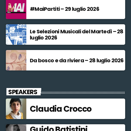
#MaiPartiti – 29 luglio 2026
Le Selezioni Musicali del Martedì – 28
luglio 2026
Da bosco e da riviera – 28 luglio 2026
SPEAKERS
Claudia Crocco
Guido Batistini