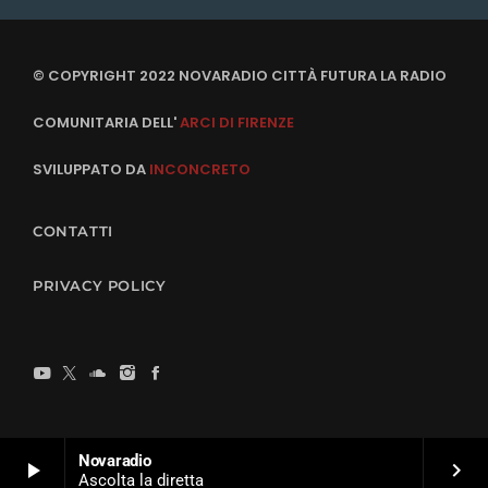
© COPYRIGHT 2022 NOVARADIO CITTÀ FUTURA LA RADIO
COMUNITARIA DELL'
ARCI DI FIRENZE
SVILUPPATO DA
INCONCRETO
CONTATTI
PRIVACY POLICY
Novaradio
play_arrow
keyboard_arrow_right
Ascolta la diretta