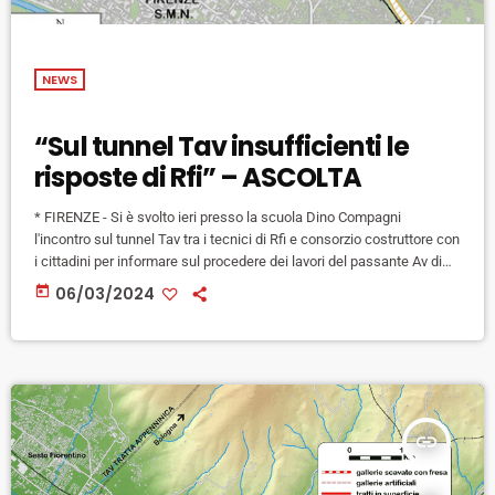
NEWS
“Sul tunnel Tav insufficienti le
risposte di Rfi” – ASCOLTA
* FIRENZE - Si è svolto ieri presso la scuola Dino Compagni
l'incontro sul tunnel Tav tra i tecnici di Rfi e consorzio costruttore con
i cittadini per informare sul procedere dei lavori del passante Av di
Firenze. Nel corso dell'incontro si è parlato ovviamente dei danni
today
06/03/2024
segnalati per il passaggio della fresa: in un solo caso le audizioni
sono arrivate a 10 millimetri, hanno rassicurato i tecnici, ricordando
che […]
insert_link