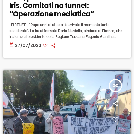
Iris. Comitati no tunnel:
“Operazione mediatica”
FIRENZE - "Dopo anni di attesa, è arrivato il momento tanto
desiderato". Lo ha affermato Dario Nardella, sindaco di Firenze, che
insieme al presidente della Regione Toscana Eugenio Giani ha
effettuato oggi un sopralluogo al cantiere del Passante Av nella
today
27/07/2023
zona di Campo di Marte, dove la fresa Iris ha avviato ieri la sua
attività di scavo per il sottoattraversamento ferroviario. "E'
un'emozione indimenticabile - ha detto Nardella - […]
insert_link