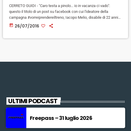
CERRETO GUIDI - "Caro testa a pinolo... io in vacanza ci vado":
questo il titolo di un post su facebook con cui l'ideatore della
campagna #vorreiprendereiltreno, Iacopo Melio, disabile di 22 anni
di Cerreto Guidi, risponde alla recensione anonima apparsa su
today
26/07/2016
Tripadvisor, in cui si 'accusa' un villaggio-vacanze abruzzese perché
ha ospitato in vacanza un gruppo di persone disabili su sedie a
rotelle. "Se un giorno avrò dei figli - […]
ULTIMI PODCAST
Freepass – 31 luglio 2026