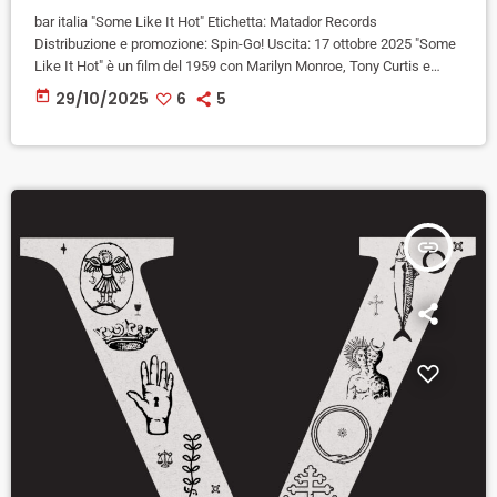
bar italia "Some Like It Hot" Etichetta: Matador Records
Distribuzione e promozione: Spin-Go! Uscita: 17 ottobre 2025 "Some
Like It Hot" è un film del 1959 con Marilyn Monroe, Tony Curtis e
Jack Lemmon che racconta le avventure di un gruppo di musicisti
today
29/10/2025
6
5
ribelli. È divertente, sexy, turbolento e intramontabile con un cast di
grande talento che dà il meglio di sé. "Some Like It Hot" è anche il
nuovo […]
insert_link