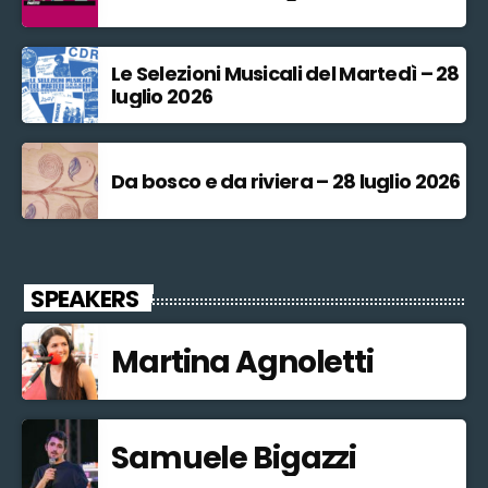
Le Selezioni Musicali del Martedì – 28
luglio 2026
Da bosco e da riviera – 28 luglio 2026
SPEAKERS
Martina Agnoletti
Samuele Bigazzi