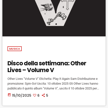
MUSICA
Disco della settimana: Other
Lives – Volume V
Other Lives "Volume V" Etichetta: Play It Again Sam Distribuzione e
promozione: Spin-Go! Uscita: 10 ottobre 2025 Gli Other Lives hanno
pubblicato il quinto album "Volume V", uscito il 10 ottobre 2025 per
l'etichetta Play It Again Sam. Un disco di straordinaria profondità
today
15/10/2025
6
5
musicale ed emotiva, "Volume V", composto da 10 tracce,
rappresenta il nuovo capitolo della storia in continua evoluzione degli
Other Lives. Gran parte dell’album è stata registrata […]