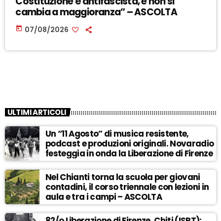
Costituzione è antifascista, e non si
cambia a maggioranza” – ASCOLTA
today
07/08/2026
ULTIMI ARTICOLI
Un “11 Agosto” di musica resistente,
podcast e produzioni originali. Novaradio
festeggia in onda la Liberazione di Firenze
Nel Chianti torna la scuola per giovani
contadini, il corso triennale con lezioni in
aula e tra i campi – ASCOLTA
82/o Liberazione di Firenze, Chiti (ISRT):