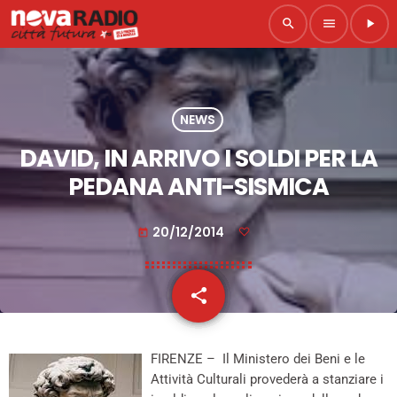
search
menu
play_arrow
NEWS
DAVID, IN ARRIVO I SOLDI PER LA
PEDANA ANTI-SISMICA
20/12/2014
today
share
email
FIRENZE – Il Ministero dei Beni e le
Attività Culturali provederà a stanziare i