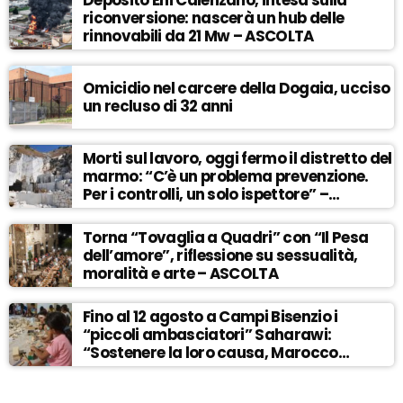
Deposito Eni Calenzano, intesa sulla
riconversione: nascerà un hub delle
rinnovabili da 21 Mw – ASCOLTA
Omicidio nel carcere della Dogaia, ucciso
un recluso di 32 anni
Morti sul lavoro, oggi fermo il distretto del
marmo: “C’è un problema prevenzione.
Per i controlli, un solo ispettore” –
ASCOLTA
Torna “Tovaglia a Quadri” con “Il Pesa
dell’amore”, riflessione su sessualità,
moralità e arte – ASCOLTA
Fino al 12 agosto a Campi Bisenzio i
“piccoli ambasciatori” Saharawi:
“Sostenere la loro causa, Marocco
sempre più invadente” – ASCOLTA