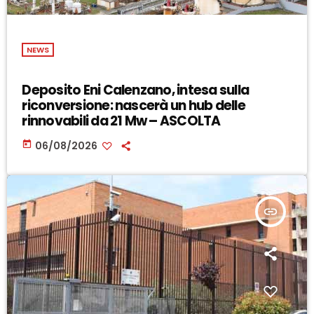
NEWS
Deposito Eni Calenzano, intesa sulla
riconversione: nascerà un hub delle
rinnovabili da 21 Mw – ASCOLTA
today
06/08/2026
insert_link