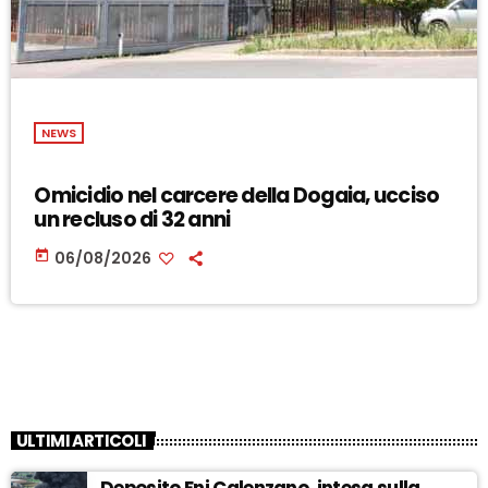
NEWS
Omicidio nel carcere della Dogaia, ucciso
un recluso di 32 anni
today
06/08/2026
ULTIMI ARTICOLI