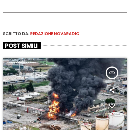
SCRITTO DA:
REDAZIONE NOVARADIO
POST SIMILI
insert_link