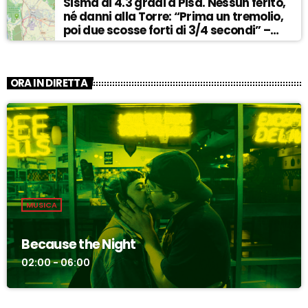
Sisma di 4.3 gradi a Pisa. Nessun ferito,
né danni alla Torre: “Prima un tremolio,
poi due scosse forti di 3/4 secondi” –
ASCOLTA
ORA IN DIRETTA
MUSICA
Because the Night
02:00 - 06:00