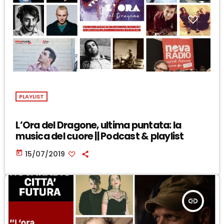
PLAYLIST
L’Ora del Dragone, ultima puntata: la
musica del cuore || Podcast & playlist
today
15/07/2019
insert_link