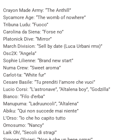
Crayon Made Army: “The Anthill”
Sycamore Age: “The womb of nowhere”
Tribuna Ludu: “Fuoco”
Carolina da Siena: “Forse no”
Platonick Dive: “Mirror”
March Division: “Sell by date (Luca Urbani rmx)”
Osc2X: “Angela”
Sophie Lilienne: “Brand new start”
Numa Crew: “Sweet aroma”
Carlot-ta: “White fur”
Cesare Basile: “Tu prenditi l’amore che vuoi”
Lucio Corsi: “L’astronave”, “Altalena boy”, “Godzilla”
Bianco: “Filo d’erba”
Manupuma: “Ladruuncoli”, “Altalena”
Abiku: “Qui non succede mai niente”
L’Orso: “Io che ho capito tutto
Omosumo: “Nancy”
Laik Oh!, “Secoli di stragi”
Simone Olivieri: “Non è che un bene ormai”