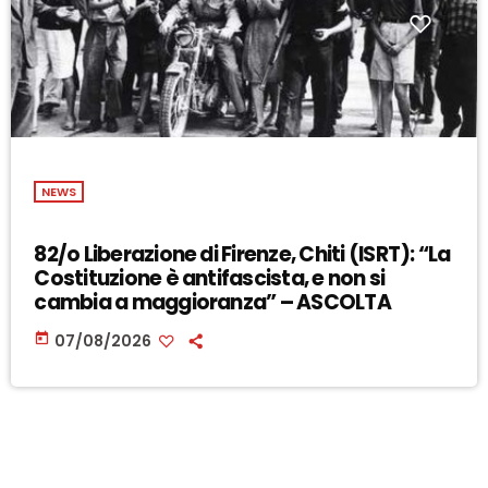
NEWS
82/o Liberazione di Firenze, Chiti (ISRT): “La
Costituzione è antifascista, e non si
cambia a maggioranza” – ASCOLTA
today
07/08/2026