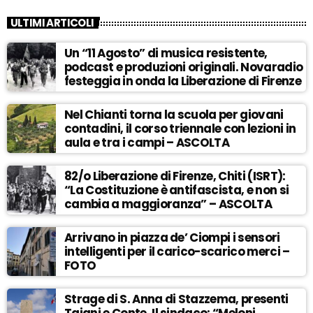
ULTIMI ARTICOLI
Un “11 Agosto” di musica resistente,
podcast e produzioni originali. Novaradio
festeggia in onda la Liberazione di Firenze
Nel Chianti torna la scuola per giovani
contadini, il corso triennale con lezioni in
aula e tra i campi – ASCOLTA
82/o Liberazione di Firenze, Chiti (ISRT):
“La Costituzione è antifascista, e non si
cambia a maggioranza” – ASCOLTA
Arrivano in piazza de’ Ciompi i sensori
intelligenti per il carico-scarico merci –
FOTO
Strage di S. Anna di Stazzema, presenti