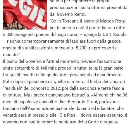
scuola per esprimere le proprie
preoccupazioni sulla riforma presentata
dal Governo Renzi.
“Se in Toscana il piano di Matteo Renzi
per la scuola darà il posto fisso a oltre
5.000 insegnanti precari di lungo corso – spiega la CGIL Scuola
– rischia contemporaneamente di lasciare fuori dalla grande
ondata di stabilizzazioni almeno altri 5.200 tra professori e
maestri.”
Il piano del Governo infatti al momento prevede l’assunzione
entro settembre di 148 mila precari in tutta Italia, la gran parte
fra quelli inseriti nelle graduatorie provinciali ad esaurimento.
Solo dopo si pescherà da quelle di merito, il limbo dei vincitori
“residuali” del concorso 2012, poi dalla seconda e terza fascia
di istituto. Ma i precari annunciano battaglia. «Almeno chi ha 36
mesi di supplenze annuali – dice Bernardo Croci, portavoce
toscano dell’Associazione nazionale docenti ed educatori che
venerdì sarà in presidio alle 15 a Pisa – dovrà essere assunto, il
governo non può ignorare la sentenza della Corte europea».