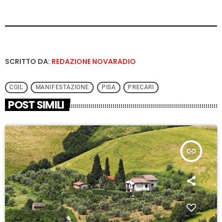
SCRITTO DA:
REDAZIONE NOVARADIO
CGIL
MANIFESTAZIONE
PISA
PRECARI
POST SIMILI
insert_link