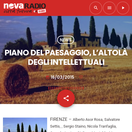
search
menu
play_arrow
NEWS
PIANO DEL PAESAGGIO, L’ALTOLÀ
DEGLI INTELLETTUALI
16/03/2015
today
share
email
FIRENZE –
Alberto Asor Rosa, Salvatore
Settis, , Sergio Staino, Nicola Tranfaglia,