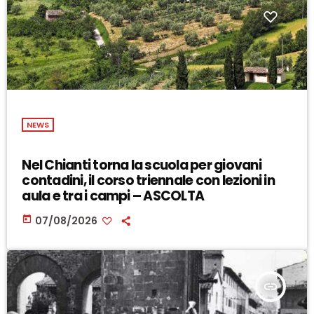
NEWS
Nel Chianti torna la scuola per giovani
contadini, il corso triennale con lezioni in
aula e tra i campi – ASCOLTA
today
07/08/2026
insert_link