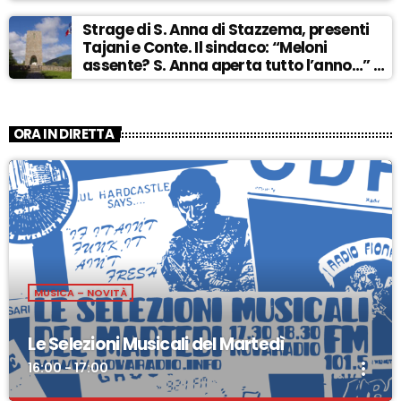
Strage di S. Anna di Stazzema, presenti
Tajani e Conte. Il sindaco: “Meloni
assente? S. Anna aperta tutto l’anno…” –
ASCOLTA
ORA IN DIRETTA
MUSICA – NOVITÀ
Le Selezioni Musicali del Martedì
more_vert
16:00 - 17:00