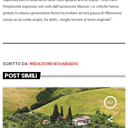
Perplessità espresse non solo dall’assessore Marson. Le critiche hanno
portato lo stesso governatore Rossi ha invitare ad una pausa di riflessione:
senza un accordo ampio, ha detto., meglio tornare al testo originale”.
SCRITTO DA:
REDAZIONE NOVARADIO
POST SIMILI
insert_link