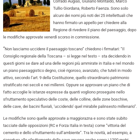
Corrado Augias, Giuliano Montaldo, Marco
Tullio Giordana, Roberto Faenza. Sono solo
alcuni dei nomi più noti dei 25 intellettuali che
hanno firmato un appello per chiedere alla
Regione di rivedere il piano del paesaggio, dopo
le modifiche approvate venerdì scorso in commissione.
“
Non lasciamo uccidere il paesaggio toscano” chiedono i firmatari: “Il
Consiglio regionale della Toscana – si legge nel testo – sta decidendo in
questi giorni se dare ad una delle regioni più ammirate in Italia e nel mondo
un piano paesaggistico degno, cioè rigoroso, avanzato, che tuteli in modo
attivo, secondo l’art. 9 della Costituzione, quello straordinario patrimonio
stratificato nei secoli e nei millenni. Oppure se approvare un piano che di
fatto accoglie le istanze espresse da quanti vogliono proseguire nello
sfruttamento speculativo delle coste, delle colline, delle zone boschive,
delle cave, dei bacini fluviali, ‘uccidendo’ quel mirabile palinsesto millenario”.
Le modifiche sono quelle approvate a maggiorazna e sono state subito
tacciate dalle opposizioni (RC e Forza Italia in testa) come “vittoria del
cemento e dello sfruttamento sull’ambiente”. Tra le novità, ad esempio, a
riapertura allo sfruttamento delle cave apuane anche sopra i 1200 metri.