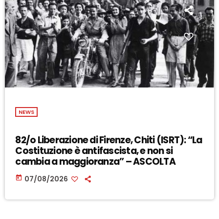
NEWS
82/o Liberazione di Firenze, Chiti (ISRT): “La
Costituzione è antifascista, e non si
cambia a maggioranza” – ASCOLTA
today
07/08/2026