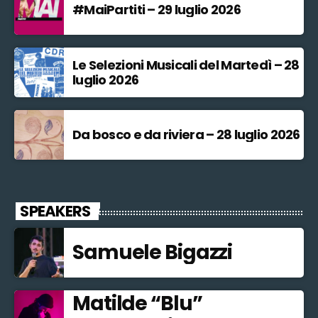
#MaiPartiti – 29 luglio 2026
Le Selezioni Musicali del Martedì – 28
luglio 2026
Da bosco e da riviera – 28 luglio 2026
SPEAKERS
Samuele Bigazzi
Matilde “Blu”