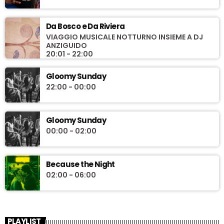
discografiche (di etichette/artisti indipendenti, e non solo), focus
tematici, monografie, rubriche e approfondimenti su eventi, fatti
e ricorrenze. Uno spazio in cui la ricerca è il motore e la musica è
Da Bosco e Da Riviera
al centro, senza distinzioni di genere o epoca, con scalette
VIAGGIO MUSICALE NOTTURNO INSIEME A DJ
ANZIGUIDO
sempre aggiornate, tra ultime uscite e ristampe, nuove leve e
20:01 - 22:00
artisti di culto.
Gloomy Sunday
22:00 - 00:00
Gloomy Sunday
00:00 - 02:00
Because the Night
02:00 - 06:00
PLAYLIST