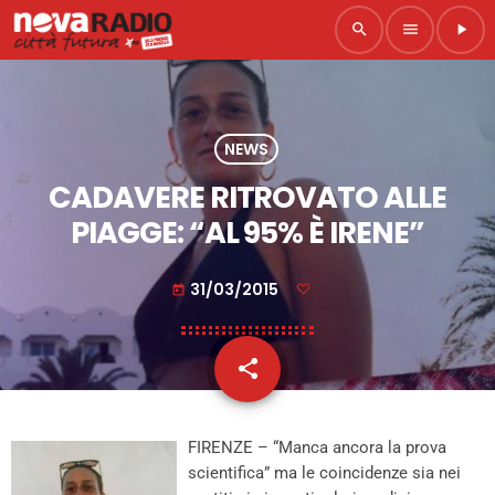
search
menu
play_arrow
NEWS
CADAVERE RITROVATO ALLE
PIAGGE: “AL 95% È IRENE”
31/03/2015
today
share
email
FIRENZE – “Manca ancora la prova
scientifica” ma le coincidenze sia nei