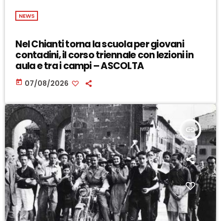
NEWS
Nel Chianti torna la scuola per giovani
contadini, il corso triennale con lezioni in
aula e tra i campi – ASCOLTA
today
07/08/2026
insert_link