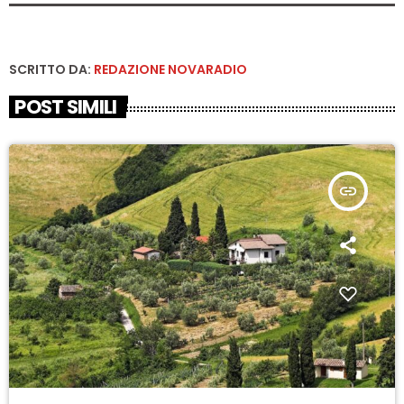
SCRITTO DA:
REDAZIONE NOVARADIO
POST SIMILI
insert_link