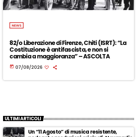
NEWS
82/o Liberazione di Firenze, Chiti (ISRT): “La
Costituzione è antifascista, e non si
cambia a maggioranza” – ASCOLTA
today
07/08/2026
ULTIMI ARTICOLI
Un “11 Agosto” di musica resistente,