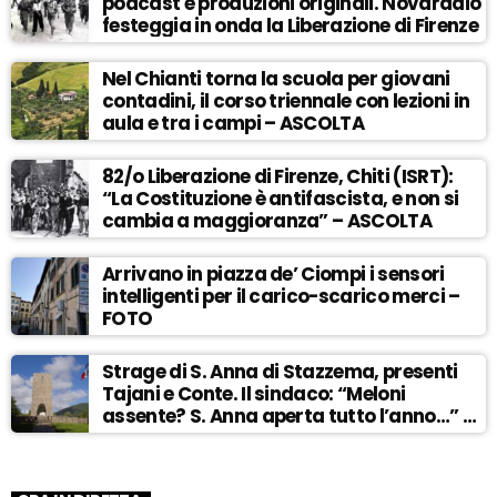
podcast e produzioni originali. Novaradio
festeggia in onda la Liberazione di Firenze
Nel Chianti torna la scuola per giovani
contadini, il corso triennale con lezioni in
aula e tra i campi – ASCOLTA
82/o Liberazione di Firenze, Chiti (ISRT):
“La Costituzione è antifascista, e non si
cambia a maggioranza” – ASCOLTA
Arrivano in piazza de’ Ciompi i sensori
intelligenti per il carico-scarico merci –
FOTO
Strage di S. Anna di Stazzema, presenti
Tajani e Conte. Il sindaco: “Meloni
assente? S. Anna aperta tutto l’anno…” –
ASCOLTA