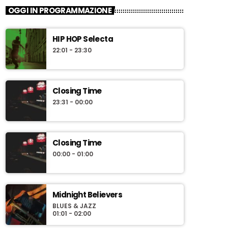
Freepass
OGGI IN PROGRAMMAZIONE
Itinerari musicali notturni tra easy
listening and rock revolution
HIP HOP Selecta
“Freepass”, è la trasmissione musicale a cura
22:01 - 23:30
di Simone Degl’Innocenti, speaker e dj dalla
lunga esperienza radiofonica. Ogni venerdì alla
scoperta di itinerari musicali notturni, tra easy
listening and rock revolution.
Closing Time
23:31 - 00:00
Closing Time
00:00 - 01:00
Midnight Believers
BLUES & JAZZ
01:01 - 02:00