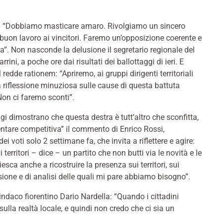
 “Dobbiamo masticare amaro. Rivolgiamo un sincero
 buon lavoro ai vincitori. Faremo un’opposizione coerente e
a”. Non nasconde la delusione il segretario regionale del
rrini, a poche ore dai risultati dei ballottaggi di ieri. E
 redde rationem: “Apriremo, ai gruppi dirigenti territoriali
a riflessione minuziosa sulle cause di questa battuta
Non ci faremo sconti”.
ggi dimostrano che questa destra è tutt’altro che sconfitta,
entare competitiva” il commento di Enrico Rossi,
i voti solo 2 settimane fa, che invita a riflettere e agire:
 territori – dice – un partito che non butti via le novità e le
sca anche a ricostruire la presenza sui territori, sui
sione e di analisi delle quali mi pare abbiamo bisogno”.
indaco fiorentino Dario Nardella: “Quando i cittadini
lla realtà locale, e quindi non credo che ci sia un