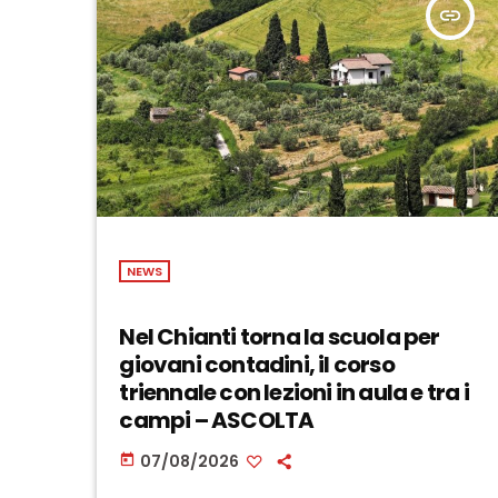
insert_link
NEWS
Nel Chianti torna la scuola per
giovani contadini, il corso
triennale con lezioni in aula e tra i
campi – ASCOLTA
07/08/2026
today