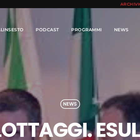
ARCHIV
ALINSESTO
PODCAST
PROGRAMMI
NEWS
NEWS
OTTAGGI. ESUL