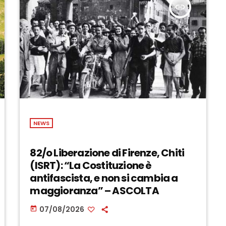
insert_link
NEWS
82/o Liberazione di Firenze, Chiti
(ISRT): “La Costituzione è
antifascista, e non si cambia a
maggioranza” – ASCOLTA
07/08/2026
today