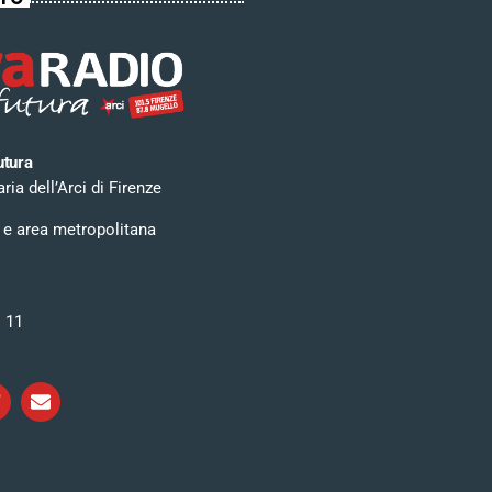
utura
ia dell’Arci di Firenze
 e area metropolitana
i 11