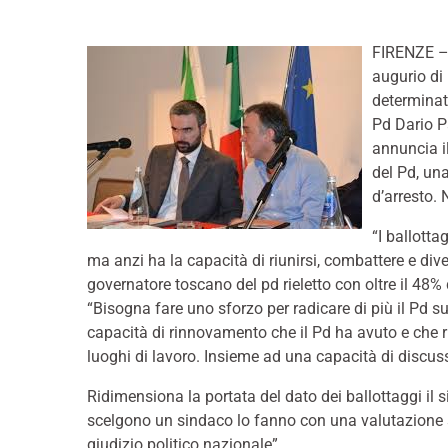
FIRENZE –
augurio di
determinat
Pd Dario Pa
annuncia il
del Pd, un
d’arresto. 
“I ballotta
ma anzi ha la capacità di riunirsi, combattere e div
governatore toscano del pd rieletto con oltre il 48% de
“Bisogna fare uno sforzo per radicare di più il Pd sui
capacità di rinnovamento che il Pd ha avuto e che rie
luoghi di lavoro. Insieme ad una capacità di discus
Ridimensiona la portata del dato dei ballottaggi il s
scelgono un sindaco lo fanno con una valutazione su
giudizio politico nazionale”.