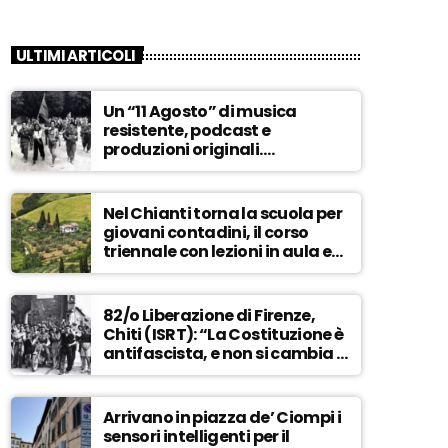
ULTIMI ARTICOLI
Un “11 Agosto” di musica
resistente, podcast e
produzioni originali.
Novaradio festeggia in onda
la Liberazione di Firenze
Nel Chianti torna la scuola per
giovani contadini, il corso
triennale con lezioni in aula e
tra i campi – ASCOLTA
82/o Liberazione di Firenze,
Chiti (ISRT): “La Costituzione è
antifascista, e non si cambia a
maggioranza” – ASCOLTA
Arrivano in piazza de’ Ciompi i
sensori intelligenti per il