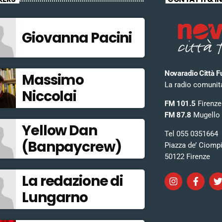
Giovanna Pacini
Novaradio Città F
Massimo
La radio comunitar
Niccolai
FM 101.5
Firenze
FM 87.8
Mugello
Yellow Dan
Tel 055 0351664
(Banpaycrew)
Piazza de’ Ciomp
50122 Firenze
La redazione di
Lungarno