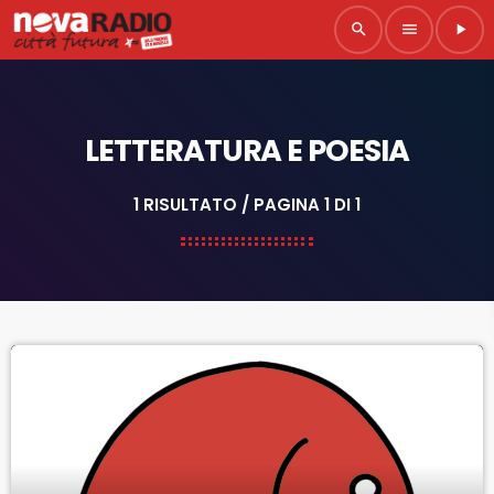
search
menu
play_arrow
LETTERATURA E POESIA
1 RISULTATO / PAGINA 1 DI 1