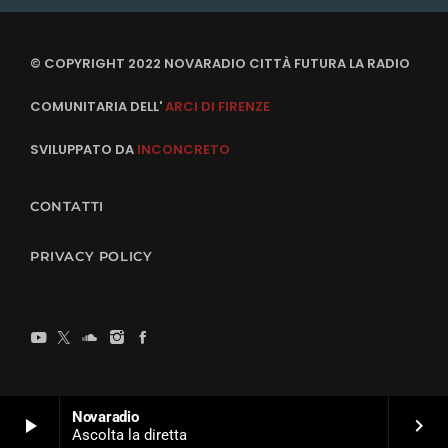
© COPYRIGHT 2022 NOVARADIO CITTÀ FUTURA LA RADIO
COMUNITARIA DELL'
ARCI DI FIRENZE
SVILUPPATO DA
INCONCRETO
CONTATTI
PRIVACY POLICY
Novaradio
play_arrow
keyboard_arrow_right
Ascolta la diretta