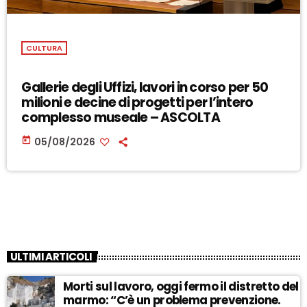
CULTURA
Gallerie degli Uffizi, lavori in corso per 50
milioni e decine di progetti per l’intero
complesso museale – ASCOLTA
today
05/08/2026
ULTIMI ARTICOLI
Morti sul lavoro, oggi fermo il distretto del
marmo: “C’è un problema prevenzione.