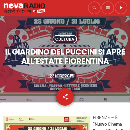
search
menu
play_arrow
CULTURA
IL GIARDINO DEL PUCCINI SI APRE
ALL’ESTATE FIORENTINA
23/06/2015
today
share
email
FIRENZE – È
“Nuovo Cinema