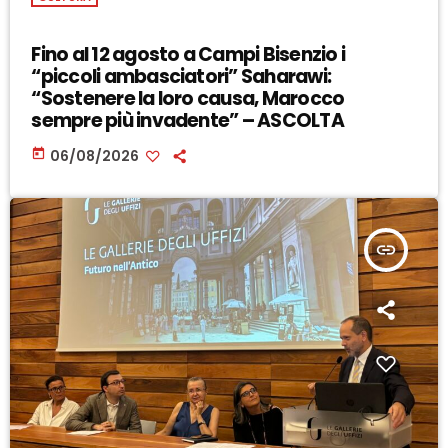
Fino al 12 agosto a Campi Bisenzio i
“piccoli ambasciatori” Saharawi:
“Sostenere la loro causa, Marocco
sempre più invadente” – ASCOLTA
today
06/08/2026
insert_link