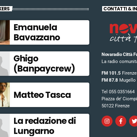
KERS
CONTATTI & I
Emanuela
Bavazzano
Novaradio Città F
Ghigo
La radio comunitar
(Banpaycrew)
FM 101.5
Firenze
FM 87.8
Mugello
Tel 055 0351664
Matteo Tasca
Piazza de’ Ciomp
50122 Firenze
La redazione di
Lungarno