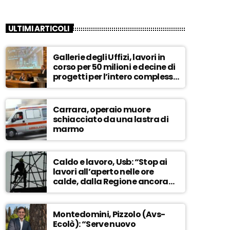
ULTIMI ARTICOLI
Gallerie degli Uffizi, lavori in
corso per 50 milioni e decine di
progetti per l’intero complesso
museale – ASCOLTA
Carrara, operaio muore
schiacciato da una lastra di
marmo
Caldo e lavoro, Usb: “Stop ai
lavori all’aperto nelle ore
calde, dalla Regione ancora
nessuna risposta” – ASCOLTA
Montedomini, Pizzolo (Avs-
Ecolò): “Serve nuovo