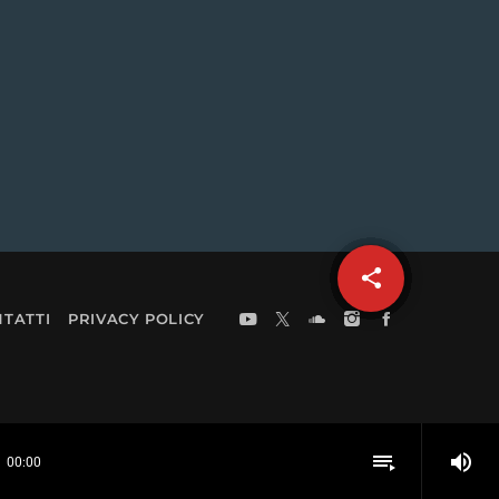
share
email
TATTI
PRIVACY POLICY
volume_up
playlist_play
00:00