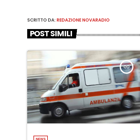
SCRITTO DA:
REDAZIONE NOVARADIO
POST SIMILI
insert_link
NEWS