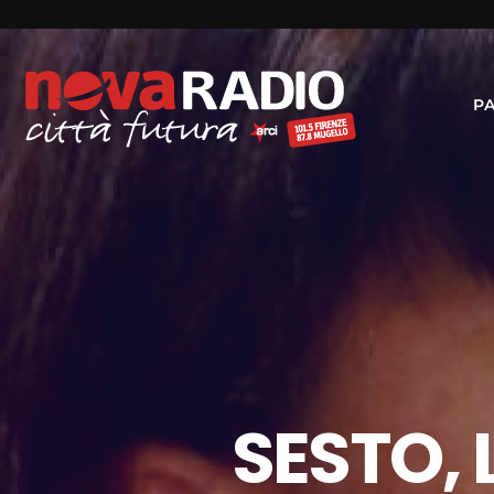
P
SESTO,