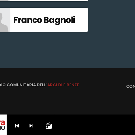
Franco Bagnoli
DIO COMUNITARIA DELL'
ARCI DI FIRENZE
CON
skip_previous
skip_next
radio