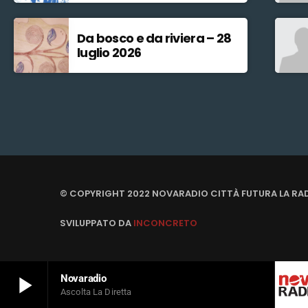
Da bosco e da riviera – 28
luglio 2026
© COPYRIGHT 2022 NOVARADIO CITTÀ FUTURA LA RA
SVILUPPATO DA
INCONCRETO
play_arrow
Novaradio
Ascolta La Diretta