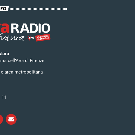
NFO
utura
ia dell’Arci di Firenze
 e area metropolitana
i 11