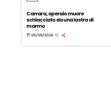
Carrara, operaio muore
schiacciato da una lastra di
marmo
05/08/2026
today