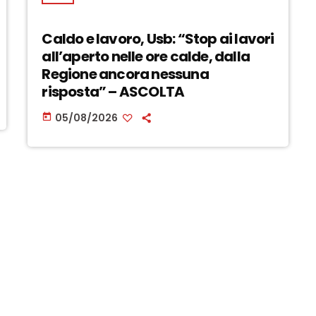
Caldo e lavoro, Usb: “Stop ai lavori
all’aperto nelle ore calde, dalla
Regione ancora nessuna
risposta” – ASCOLTA
05/08/2026
today