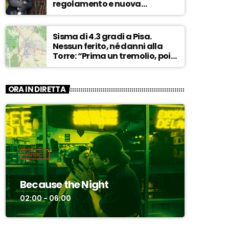
regolamento e nuova
governance. La vecchia
dirigenza inadatta a guidare
la svolta” – ASCOLTA
Sisma di 4.3 gradi a Pisa.
Nessun ferito, né danni alla
Torre: “Prima un tremolio, poi
due scosse forti di 3/4 secondi”
– ASCOLTA
ORA IN DIRETTA
MUSICA
Because the Night
02:00 - 06:00