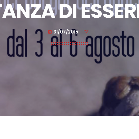
ANZA DI ESSER
31/07/2015
today