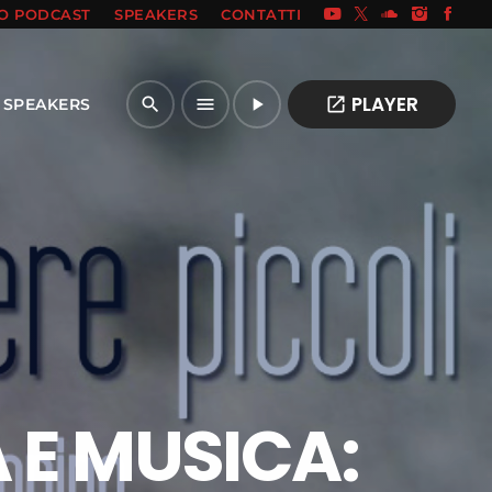
IO PODCAST
SPEAKERS
CONTATTI
PLAYER
open_in_new
search
menu
play_arrow
SPEAKERS
 E MUSICA: