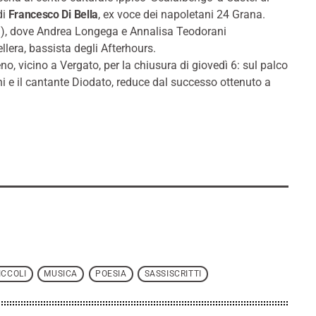
di
Francesco Di Bella
, ex voce dei napoletani 24 Grana.
oia), dove Andrea Longega e Annalisa Teodorani
llera, bassista degli Afterhours.
o, vicino a Vergato, per la chiusura di giovedì 6: sul palco
ini e il cantante Diodato, reduce dal successo ottenuto a
ICCOLI
MUSICA
POESIA
SASSISCRITTI