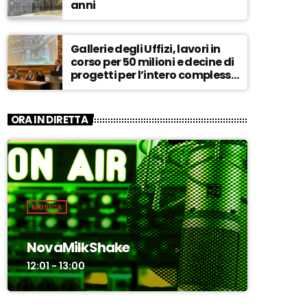
anni
Gallerie degli Uffizi, lavori in
corso per 50 milioni e decine di
progetti per l’intero complesso
museale – ASCOLTA
ORA IN DIRETTA
MUSICA
NovaMilkShake
12:01 - 13:00