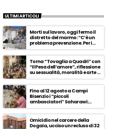
ULTIMI ARTICOLI
Morti sul lavoro, oggi fermo il
distretto del marmo: “C’è un
problema prevenzione. Per i
controlli, un solo ispettore”
Torna “Tovaglia a Quadri” con
“Il Pesa dell’amore”, riflessione
su sessualità, moralità e arte –
ASCOLTA
Fino al 12 agosto a Campi
Bisenzio i “piccoli
ambasciatori” Saharawi:
“Sostenere la loro causa,
Marocco sempre più
invadente” – ASCOLTA
Omicidio nel carcere della
Dogaia, ucciso un recluso di 32