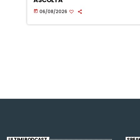
ASCOLTA
06/08/2026
today
ULTIMI PODCAST
SPEA