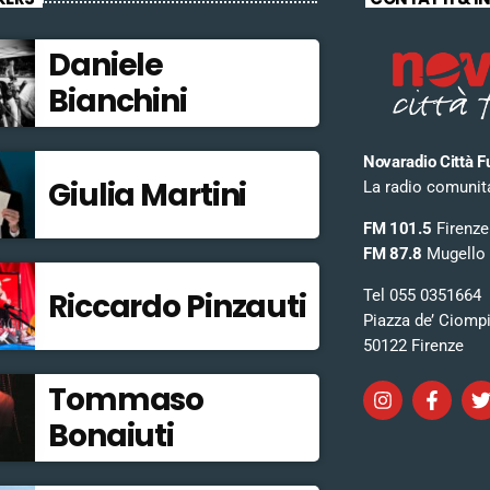
Daniele
Bianchini
Novaradio Città F
Giulia Martini
La radio comunitar
FM 101.5
Firenze
FM 87.8
Mugello
Tel 055 0351664
Riccardo Pinzauti
Piazza de’ Ciomp
50122 Firenze
Tommaso
Bonaiuti