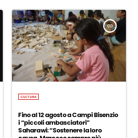
insert_link
CULTURA
Fino al 12 agosto a Campi Bisenzio
i “piccoli ambasciatori”
Saharawi: “Sostenere la loro