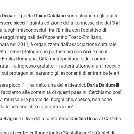
a Donà
e il poeta
Guido Catalano
sono alcuni tra gli ospiti
ssere piccoli’
, quinta edizione della kermesse che dal
3 al
 luoghi misconosciuti tra l’Emilia con l’obiettivo di
paesaggi marginali dell’Appennino Tosco-Emiliano.
nata nel 2011, è organizzata dall’associazione culturale
etta Terme (Bologna) in partnership con
Arci
e con il
 Emilia-Romagna, Città metropolitana e dei comuni
rata – a ingresso gratuito – ruoterà attorno a un intreccio
i cui protagonisti saranno gli esponenti di entrambe le arti.
ere piccoli’ – ha detto una delle ideatrici,
Daria Balducelli
 facciamo alle comunità di questi paesini. Cerchiamo così
 la musica e le parole dei borghi che, spesso, non sono
alle persone che ci abitano vicino”.
sa Biagini
e il live della cantautrice
Cristina Donà
al Castello
ena al centro culturale ippico ‘Scaialbengo’ a Castel di