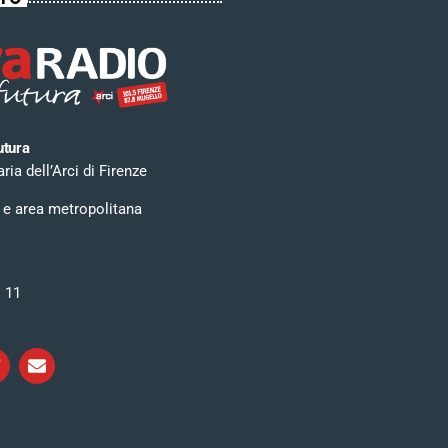
utura
ia dell’Arci di Firenze
 e area metropolitana
i 11