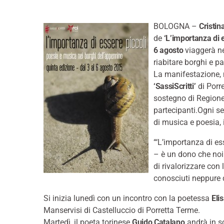
BOLOGNA –
Cristin
de
‘L’importanza di e
6 agosto
viaggerà nei
riabitare borghi e 
La manifestazione, 
‘SassiScritti’
di Porr
sostegno di Regione
partecipanti.Ogni se
di musica e poesia, 
“‘L’importanza di ess
– è un dono che noi
di rivalorizzare con
conosciuti neppure d
Si inizia lunedì con un incontro con la poetessa
Eli
Manservisi di Castelluccio di Porretta Terme.
Martedì, il poeta torinese
Guido Catalano
andrà in sc