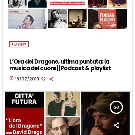
PLAYLIST
L’Ora del Dragone, ultima puntata: la
musica del cuore || Podcast & playlist
today
15/07/2019
insert_link