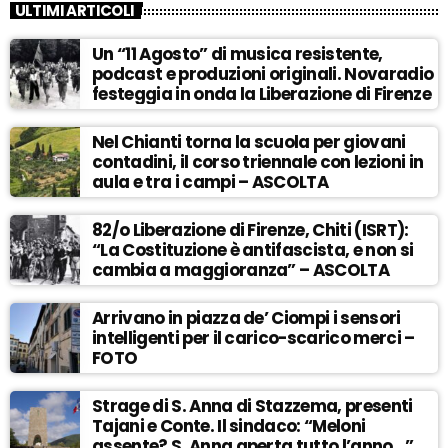
ULTIMI ARTICOLI
Un “11 Agosto” di musica resistente,
podcast e produzioni originali. Novaradio
festeggia in onda la Liberazione di Firenze
Nel Chianti torna la scuola per giovani
contadini, il corso triennale con lezioni in
aula e tra i campi – ASCOLTA
82/o Liberazione di Firenze, Chiti (ISRT):
“La Costituzione è antifascista, e non si
cambia a maggioranza” – ASCOLTA
Arrivano in piazza de’ Ciompi i sensori
intelligenti per il carico-scarico merci –
FOTO
Strage di S. Anna di Stazzema, presenti
Tajani e Conte. Il sindaco: “Meloni
assente? S. Anna aperta tutto l’anno…” –