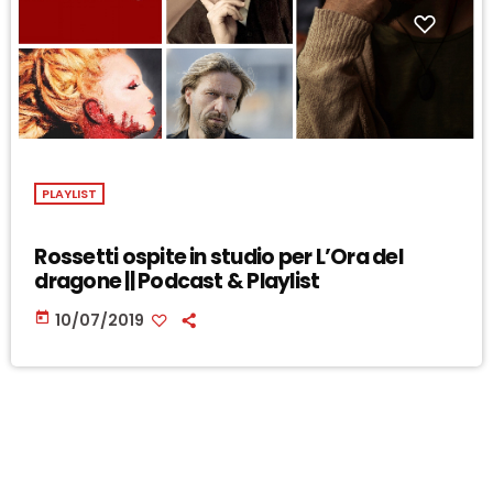
PLAYLIST
Rossetti ospite in studio per L’Ora del
dragone || Podcast & Playlist
today
10/07/2019