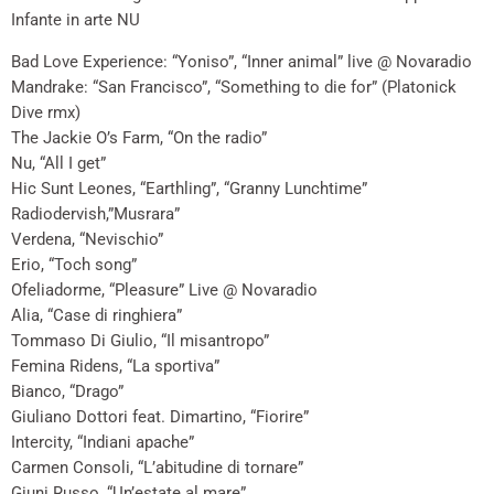
Infante in arte NU
Bad Love Experience: “Yoniso”, “Inner animal” live @ Novaradio
Mandrake: “San Francisco”, “Something to die for” (Platonick
Dive rmx)
The Jackie O’s Farm, “On the radio”
Nu, “All I get”
Hic Sunt Leones, “Earthling”, “Granny Lunchtime”
Radiodervish,”Musrara”
Verdena, “Nevischio”
Erio, “Toch song”
Ofeliadorme, “Pleasure” Live @ Novaradio
Alia, “Case di ringhiera”
Tommaso Di Giulio, “Il misantropo”
Femina Ridens, “La sportiva”
Bianco, “Drago”
Giuliano Dottori feat. Dimartino, “Fiorire”
Intercity, “Indiani apache”
Carmen Consoli, “L’abitudine di tornare”
Giuni Russo, “Un’estate al mare”