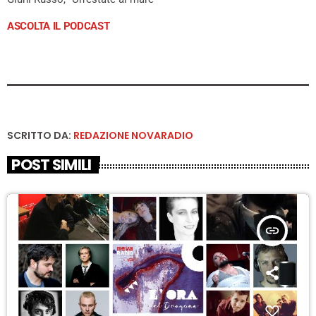
ASCOLTA IL PODCAST
SCRITTO DA:
REDAZIONE NOVARADIO
POST SIMILI
insert_link