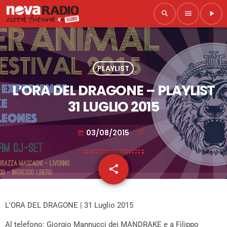
search
menu
play_arrow
PLAYLIST
L’ORA DEL DRAGONE – PLAYLIST
31 LUGLIO 2015
03/08/2015
today
share
email
L’ORA DEL DRAGONE | 31 Luglio 2015
Al telefono: Giorgio Mannucci dei MANDRAKE e a Filippo