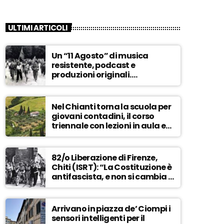
ULTIMI ARTICOLI
Un “11 Agosto” di musica
resistente, podcast e
produzioni originali.
Novaradio festeggia in onda
la Liberazione di Firenze
Nel Chianti torna la scuola per
giovani contadini, il corso
triennale con lezioni in aula e
tra i campi – ASCOLTA
82/o Liberazione di Firenze,
Chiti (ISRT): “La Costituzione è
antifascista, e non si cambia a
maggioranza” – ASCOLTA
Arrivano in piazza de’ Ciompi i
sensori intelligenti per il