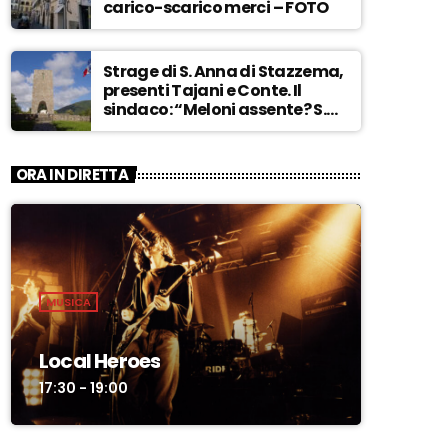
carico-scarico merci – FOTO
Strage di S. Anna di Stazzema,
presenti Tajani e Conte. Il
sindaco: “Meloni assente? S.
Anna aperta tutto l’anno…” –
ASCOLTA
ORA IN DIRETTA
MUSICA
Local Heroes
17:30 - 19:00