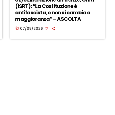
(ISRT): “La Costituzione è
antifascista, e non si cambia a
maggioranza” – ASCOLTA
07/08/2026
today