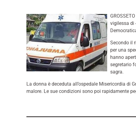
GROSSETO – 
vigilessa di
Democratica
Secondo il r
per una spec
hanno aperto
segretario f
sagra.
La donna è deceduta all’ospedale Misericordia di G
malore. Le sue condizioni sono poi rapidamente pegg