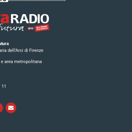
utura
ia dell’Arci di Firenze
 e area metropolitana
i 11