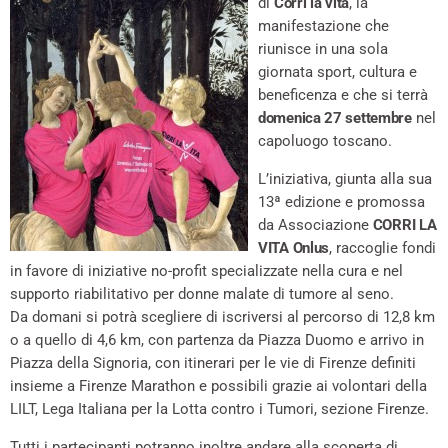
di
Corri la vita
, la
manifestazione che
riunisce in una sola
giornata sport, cultura e
beneficenza e che si terrà
domenica 27 settembre
nel
capoluogo toscano.
L’iniziativa, giunta alla sua
13ª edizione e promossa
da Associazione
CORRI LA
VITA Onlus
, raccoglie fondi
in favore di iniziative no-profit specializzate nella cura e nel
supporto riabilitativo per donne malate di tumore al seno.
Da domani si potrà scegliere di iscriversi al percorso di 12,8 km
o a quello di 4,6 km, con partenza da Piazza Duomo e arrivo in
Piazza della Signoria, con itinerari per le vie di Firenze definiti
insieme a Firenze Marathon e possibili grazie ai volontari della
LILT, Lega Italiana per la Lotta contro i Tumori, sezione Firenze.
Tutti i partecipanti potranno inoltre andare alla scoperta di