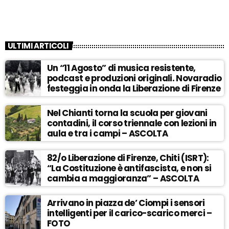
ULTIMI ARTICOLI
Un “11 Agosto” di musica resistente,
podcast e produzioni originali. Novaradio
festeggia in onda la Liberazione di Firenze
Nel Chianti torna la scuola per giovani
contadini, il corso triennale con lezioni in
aula e tra i campi – ASCOLTA
82/o Liberazione di Firenze, Chiti (ISRT):
“La Costituzione è antifascista, e non si
cambia a maggioranza” – ASCOLTA
Arrivano in piazza de’ Ciompi i sensori
intelligenti per il carico-scarico merci –
FOTO