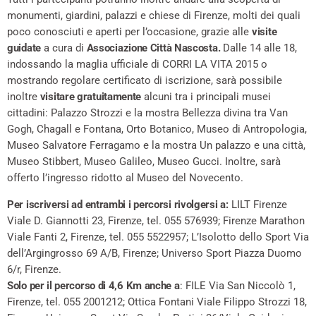
monumenti, giardini, palazzi e chiese di Firenze, molti dei quali
poco conosciuti e aperti per l’occasione, grazie alle
visite
guidate
a cura di
Associazione Città Nascosta.
Dalle 14 alle 18,
indossando la maglia ufficiale di CORRI LA VITA 2015 o
mostrando regolare certificato di iscrizione, sarà possibile
inoltre
visitare gratuitamente
alcuni tra i principali musei
cittadini: Palazzo Strozzi e la mostra Bellezza divina tra Van
Gogh, Chagall e Fontana, Orto Botanico, Museo di Antropologia,
Museo Salvatore Ferragamo e la mostra Un palazzo e una città,
Museo Stibbert, Museo Galileo, Museo Gucci. Inoltre, sarà
offerto l’ingresso ridotto al Museo del Novecento.
Per iscriversi ad entrambi i percorsi rivolgersi a:
LILT Firenze
Viale D. Giannotti 23, Firenze, tel. 055 576939; Firenze Marathon
Viale Fanti 2, Firenze, tel. 055 5522957; L’Isolotto dello Sport Via
dell’Argingrosso 69 A/B, Firenze; Universo Sport Piazza Duomo
6/r, Firenze.
Solo per il percorso di 4,6 Km anche a
: FILE Via San Niccolò 1,
Firenze, tel. 055 2001212; Ottica Fontani Viale Filippo Strozzi 18,