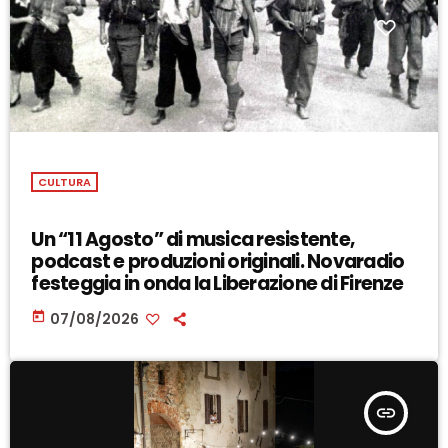
CULTURA
Un “11 Agosto” di musica resistente,
podcast e produzioni originali. Novaradio
festeggia in onda la Liberazione di Firenze
today
07/08/2026
insert_link