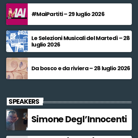
#MaiPartiti – 29 luglio 2026
Le Selezioni Musicali del Martedì – 28
luglio 2026
Da bosco e da riviera – 28 luglio 2026
SPEAKERS
Simone Degl’Innocenti