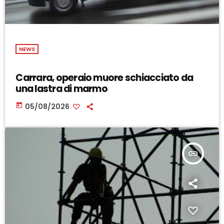
NEWS
Carrara, operaio muore schiacciato da
una lastra di marmo
today
05/08/2026
insert_link