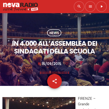
search
menu
play_arrow
NEWS
IN 4.000 ALL’ASSEMBLEA DEI
SINDACATI DELLA SCUOLA
15/09/2015
today
share
email
FIRENZE –
Grande