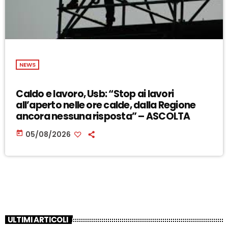
NEWS
Caldo e lavoro, Usb: “Stop ai lavori
all’aperto nelle ore calde, dalla Regione
ancora nessuna risposta” – ASCOLTA
today
05/08/2026
ULTIMI ARTICOLI