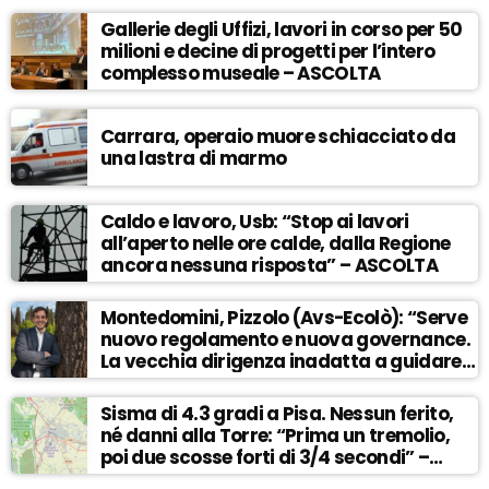
Gallerie degli Uffizi, lavori in corso per 50
milioni e decine di progetti per l’intero
complesso museale – ASCOLTA
Carrara, operaio muore schiacciato da
una lastra di marmo
Caldo e lavoro, Usb: “Stop ai lavori
all’aperto nelle ore calde, dalla Regione
ancora nessuna risposta” – ASCOLTA
Montedomini, Pizzolo (Avs-Ecolò): “Serve
nuovo regolamento e nuova governance.
La vecchia dirigenza inadatta a guidare
la svolta” – ASCOLTA
Sisma di 4.3 gradi a Pisa. Nessun ferito,
né danni alla Torre: “Prima un tremolio,
poi due scosse forti di 3/4 secondi” –
ASCOLTA