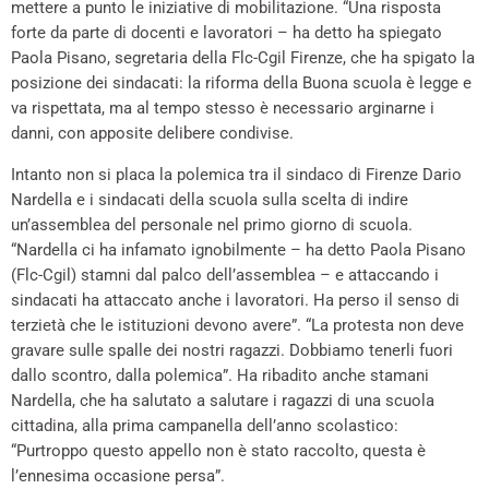
mettere a punto le iniziative di mobilitazione. “Una risposta
forte da parte di docenti e lavoratori – ha detto ha spiegato
Paola Pisano, segretaria della Flc-Cgil Firenze, che ha spigato la
posizione dei sindacati: la riforma della Buona scuola è legge e
va rispettata, ma al tempo stesso è necessario arginarne i
danni, con apposite delibere condivise.
Intanto non si placa la polemica tra il sindaco di Firenze Dario
Nardella e i sindacati della scuola sulla scelta di indire
un’assemblea del personale nel primo giorno di scuola.
“Nardella ci ha infamato ignobilmente – ha detto Paola Pisano
(Flc-Cgil) stamni dal palco dell’assemblea – e attaccando i
sindacati ha attaccato anche i lavoratori. Ha perso il senso di
terzietà che le istituzioni devono avere”. “La protesta non deve
gravare sulle spalle dei nostri ragazzi. Dobbiamo tenerli fuori
dallo scontro, dalla polemica”. Ha ribadito anche stamani
Nardella, che ha salutato a salutare i ragazzi di una scuola
cittadina, alla prima campanella dell’anno scolastico:
“Purtroppo questo appello non è stato raccolto, questa è
l’ennesima occasione persa”.