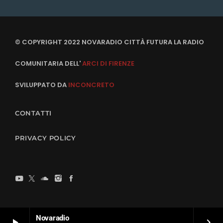
© COPYRIGHT 2022 NOVARADIO CITTÀ FUTURA LA RADIO
COMUNITARIA DELL'
ARCI DI FIRENZE
SVILUPPATO DA
INCONCRETO
CONTATTI
PRIVACY POLICY
Novaradio
play_arrow
keyboard_arrow_right